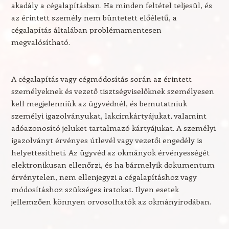
akadály a cégalapításban. Ha minden feltétel teljesül, és
az érintett személy nem büntetett előéletű, a
cégalapítás általában problémamentesen
megvalósítható.
A cégalapítás vagy cégmódosítás során az érintett
személyeknek és vezető tisztségviselőknek személyesen
kell megjelenniük az ügyvédnél, és bemutatniuk
személyi igazolványukat, lakcímkártyájukat, valamint
adóazonosító jelüket tartalmazó kártyájukat. A személyi
igazolványt érvényes útlevél vagy vezetői engedély is
helyettesítheti. Az ügyvéd az okmányok érvényességét
elektronikusan ellenőrzi, és ha bármelyik dokumentum
érvénytelen, nem ellenjegyzi a cégalapításhoz vagy
módosításhoz szükséges iratokat. Ilyen esetek
jellemzően könnyen orvosolhatók az okmányirodában.