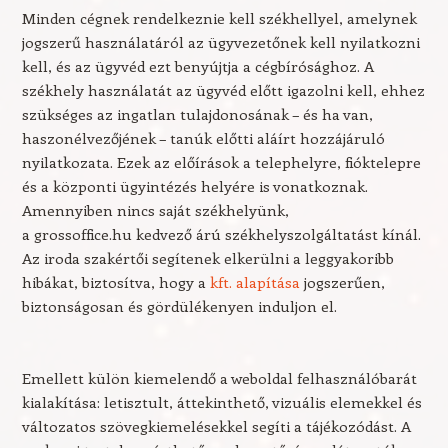
Minden cégnek rendelkeznie kell székhellyel, amelynek
jogszerű használatáról az ügyvezetőnek kell nyilatkozni
kell, és az ügyvéd ezt benyújtja a cégbírósághoz. A
székhely használatát az ügyvéd előtt igazolni kell, ehhez
szükséges az ingatlan tulajdonosának – és ha van,
haszonélvezőjének – tanúk előtti aláírt hozzájáruló
nyilatkozata. Ezek az előírások a telephelyre, fióktelepre
és a központi ügyintézés helyére is vonatkoznak.
Amennyiben nincs saját székhelyünk,
a grossoffice.hu kedvező árú székhelyszolgáltatást kínál.
Az iroda szakértői segítenek elkerülni a leggyakoribb
hibákat, biztosítva, hogy a
kft. alapítása
jogszerűen,
biztonságosan és gördülékenyen induljon el.
Emellett külön kiemelendő a weboldal felhasználóbarát
kialakítása: letisztult, áttekinthető, vizuális elemekkel és
változatos szövegkiemelésekkel segíti a tájékozódást. A