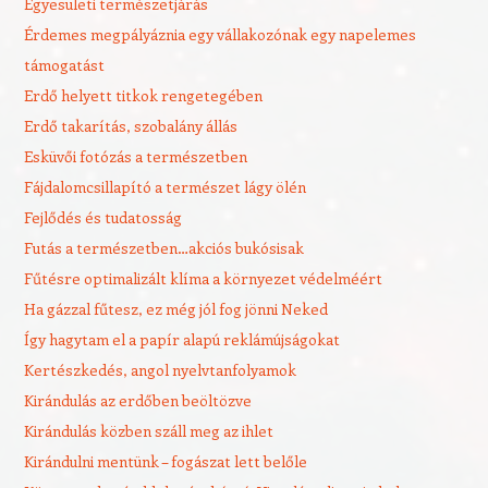
Egyesületi természetjárás
Érdemes megpályáznia egy vállakozónak egy napelemes
támogatást
Erdő helyett titkok rengetegében
Erdő takarítás, szobalány állás
Esküvői fotózás a természetben
Fájdalomcsillapító a természet lágy ölén
Fejlődés és tudatosság
Futás a természetben…akciós bukósisak
Fűtésre optimalizált klíma a környezet védelméért
Ha gázzal fűtesz, ez még jól fog jönni Neked
Így hagytam el a papír alapú reklámújságokat
Kertészkedés, angol nyelvtanfolyamok
Kirándulás az erdőben beöltözve
Kirándulás közben száll meg az ihlet
Kirándulni mentünk – fogászat lett belőle