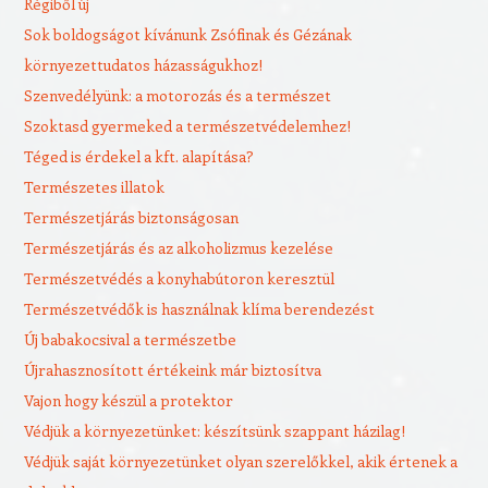
Régiből új
Sok boldogságot kívánunk Zsófinak és Gézának
környezettudatos házasságukhoz!
Szenvedélyünk: a motorozás és a természet
Szoktasd gyermeked a természetvédelemhez!
Téged is érdekel a kft. alapítása?
Természetes illatok
Természetjárás biztonságosan
Természetjárás és az alkoholizmus kezelése
Természetvédés a konyhabútoron keresztül
Természetvédők is használnak klíma berendezést
Új babakocsival a természetbe
Újrahasznosított értékeink már biztosítva
Vajon hogy készül a protektor
Védjük a környezetünket: készítsünk szappant házilag!
Védjük saját környezetünket olyan szerelőkkel, akik értenek a