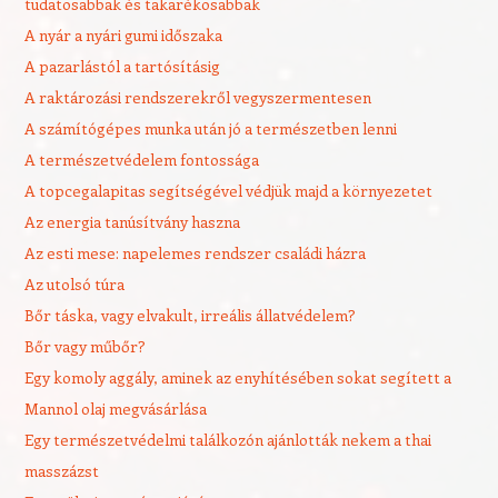
tudatosabbak és takarékosabbak
A nyár a nyári gumi időszaka
A pazarlástól a tartósításig
A raktározási rendszerekről vegyszermentesen
A számítógépes munka után jó a természetben lenni
A természetvédelem fontossága
A topcegalapitas segítségével védjük majd a környezetet
Az energia tanúsítvány haszna
Az esti mese: napelemes rendszer családi házra
Az utolsó túra
Bőr táska, vagy elvakult, irreális állatvédelem?
Bőr vagy műbőr?
Egy komoly aggály, aminek az enyhítésében sokat segített a
Mannol olaj megvásárlása
Egy természetvédelmi találkozón ajánlották nekem a thai
masszázst