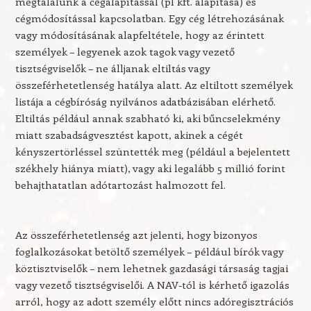
megtalálunk a cégalapítással (pl kft. alapítása) és
cégmódosítással kapcsolatban. Egy cég létrehozásának
vagy módosításának alapfeltétele, hogy az érintett
személyek – legyenek azok tagok vagy vezető
tisztségviselők – ne álljanak eltiltás vagy
összeférhetetlenség hatálya alatt. Az eltiltott személyek
listája a cégbíróság nyilvános adatbázisában elérhető.
Eltiltás például annak szabható ki, aki bűncselekmény
miatt szabadságvesztést kapott, akinek a cégét
kényszertörléssel szüntették meg (például a bejelentett
székhely hiánya miatt), vagy aki legalább 5 millió forint
behajthatatlan adótartozást halmozott fel.
Az összeférhetetlenség azt jelenti, hogy bizonyos
foglalkozásokat betöltő személyek – például bírók vagy
köztisztviselők – nem lehetnek gazdasági társaság tagjai
vagy vezető tisztségviselői. A NAV-tól is kérhető igazolás
arról, hogy az adott személy előtt nincs adóregisztrációs