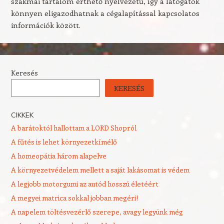
szakmai tartalom érthető nyelvezetű, így a látogatók
könnyen eligazodhatnak a cégalapítással kapcsolatos
információk között.
Keresés
KERESÉS
CIKKEK
A barátoktól hallottam a LORD Shopról
A fűtés is lehet környezetkímélő
A homeopátia három alapelve
A környezetvédelem mellett a saját lakásomat is védem
A legjobb motorgumi az autód hosszú életéért
A megyei matrica sokkal jobban megéri!
A napelem töltésvezérlő szerepe, avagy legyünk még