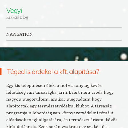
Vegyi
Reakció Blog
NAVIGATION
Skip to content
Téged is érdekel a kft. alapítása?
Egy kis településen élek, a hol viszonylag kevés
lehetőség van társaságba járni. Ezért nem csoda hogy
nagyon megörültem, amikor megtudtam hogy
alapítottak egy természetvédelmi klubot. A társaság
programjain lehetőség van környezetvédelmi témájú
előadások meghallgatására, és természetjárásra, közös
kirándulásra is. Ezek során gyakran egy szakértő is