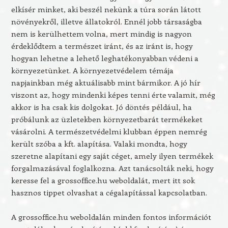
elkísér minket, aki beszél nekünk a túra során látott
növényekről, illetve állatokról. Ennél jobb társaságba
nem is kerülhettem volna, mert mindig is nagyon
érdeklődtem a természet iránt, és az iránt is, hogy
hogyan lehetne a lehető leghatékonyabban védeni a
környezetünket. A környezetvédelem témája
napjainkban még aktuálisabb mint bármikor. A jó hír
viszont az, hogy mindenki képes tenni érte valamit, még
akkor is ha csak kis dolgokat. Jó döntés például, ha
próbálunk az üzletekben környezetbarát termékeket
vásárolni. A természetvédelmi klubban éppen nemrég
került szóba a kft. alapítása. Valaki mondta, hogy
szeretne alapítani egy saját céget, amely ilyen termékek
forgalmazásával foglalkozna. Azt tanácsolták neki, hogy
keresse fel a grossoffice.hu weboldalát, mert itt sok
hasznos tippet olvashat a cégalapítással kapcsolatban.
A grossoffice.hu weboldalán minden fontos információt