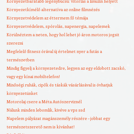
Környezetbarátabb legénybúcsú: Vitorlás a limuzin helyett
Környezetkímélő alternatíva az online filmnézés
Környezetvédelem az éttermem fő témája
Környezetvédelem, spórolás, napenergia, napelemek
Körülnéztem a neten, hogy hol lehet jó áron motoros jogsit
szerezni
Megfelelő fitnesz órával új értelmet nyer a futás a
természetben
Mindig figyelj a környezetedre, legyen az egy eldobott zacskó,
vagy egy kínai mobiltelefon!
Minőségi ruhák, cipők és táskák vásárlásával is óvhatjuk
környezetünket
Motorolaj csere a Méta Autószerviznél
Nálunk minden lebomlik, kivéve a vps ssd
Napelem pályázat magánszemély részére – jobbat egy
természetszerető nem is kívánhat!