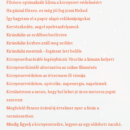
Fűtésre optimalizált klíma a környezet védelméért
Ha gázzal fűtesz, ez még jól fog jönni Neked
Így hagytam el a papír alapú reklámújságokat
Kertészkedés, angol nyelvtanfolyamok
Kirándulás az erdőben beöltözve
Kirándulás közben száll meg az ihlet
Kirándulni mentünk – fogászat lett belőle
Környezetbarátabb legénybúcsú: Vitorlás a limuzin helyett
Környezetkímélő alternatíva az online filmnézés
Környezetvédelem az éttermem fő témája
Környezetvédelem, spórolás, napenergia, napelemek
Körülnéztem a neten, hogy hol lehet jó áron motoros jogsit
szerezni
Megfelelő fitnesz órával új értelmet nyer a futás a
természetben
Mindig figyelj a környezetedre, legyen az egy eldobott zacskó,