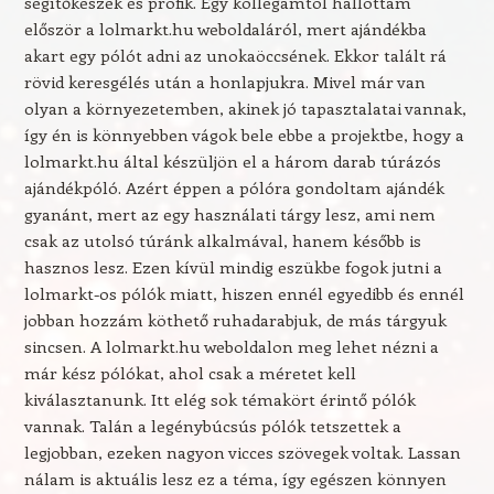
segítőkészek és profik. Egy kollégámtól hallottam
először a lolmarkt.hu weboldaláról, mert ajándékba
akart egy pólót adni az unokaöccsének. Ekkor talált rá
rövid keresgélés után a honlapjukra. Mivel már van
olyan a környezetemben, akinek jó tapasztalatai vannak,
így én is könnyebben vágok bele ebbe a projektbe, hogy a
lolmarkt.hu által készüljön el a három darab túrázós
ajándékpóló. Azért éppen a pólóra gondoltam ajándék
gyanánt, mert az egy használati tárgy lesz, ami nem
csak az utolsó túránk alkalmával, hanem később is
hasznos lesz. Ezen kívül mindig eszükbe fogok jutni a
lolmarkt-os pólók miatt, hiszen ennél egyedibb és ennél
jobban hozzám köthető ruhadarabjuk, de más tárgyuk
sincsen. A lolmarkt.hu weboldalon meg lehet nézni a
már kész pólókat, ahol csak a méretet kell
kiválasztanunk. Itt elég sok témakört érintő pólók
vannak. Talán a legénybúcsús pólók tetszettek a
legjobban, ezeken nagyon vicces szövegek voltak. Lassan
nálam is aktuális lesz ez a téma, így egészen könnyen