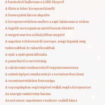
A barátoktól hallottam a LORD Shopról
A fűtés is lehet környezetkímélő
A homeopátia három alapelve
A környezetvédelem mellett a saját lakásomat is védem
A legjobb motorgumi az autód hosszú életéért
A megyei matrica sokkal jobban megéri!
A napelem töltésvezérlő szerepe, avagy legyünk még
tudatosabbak és takarékosabbak
A nyár a nyári gumi időszaka
A pazarlástól a tartósításig
A raktározási rendszerekről vegyszermentesen
A számítógépes munka után jó a természetben lenni
A természetvédelem fontossága
A topcegalapitas segítségével védjük majd a környezetet
Az energia tanúsítvány haszna
Az esti mese: napelemes rendszer családi házra