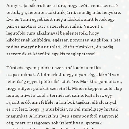
Annyira jól sikerült az a túra, hogy azóta rendszeressé
tettük, 3-4 hetente szoktunk járni, mindig más helyekre.
Éva és Tomi egyébként még a főiskola alatt lettek egy
pár, és azóta is tart a szerelem náluk. Viszont a
legutóbbi túra alkalmával bejelentették, hogy
kiköltöznek külföldre, egészen pontosan Angliába. 2 hét
múlva megyünk az utolsó, közös túránkra, én pedig
szeretnék rá készülni egy kis meglepetéssel.
Túrázós egyen-pólókat szeretnék adni a mi kis
csapatunknak. A lolmarkt.hu egy olyan cég, akiknél van
lehetőség egyedi póló elkészítésére. Már ki is gondoltam,
hogy milyen pólókat szeretnék. Mindenképpen zöld alap
lenne, mivel a zöld a természet színe. Rajta lesz egy
rajzolt erdő, ami felfele, a lombok tájékán elhalványul,
és ott lesz, hogy „3 muskétás”, mivel mindig így hívtuk
magunkat. A lolmarkt.hu ilyen szempontból nagyon jó
cég, mert országosan sok üzletük van, gyorsak