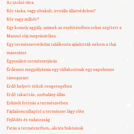
Az utolsó túra
Bőr táska, vagy elvakult, irreális állatvédelem?
Bőr vagy műbőr?
Egy komoly aggály, aminek az enyhítésében sokat segített a
Mannol olaj megvásárlása
Egy természetvédelmi találkozón ajánlották nekem a thai
masszázst
Egyesületi természetjárás
Érdemes megpályáznia egy vállakozónak egy napelemes
támogatást
Erdő helyett titkok rengetegében
Erdő takarítás, szobalány állás
Esküvői fotózás a természetben
Fájdalomcsillapító a természet lágy ölén
Fejlődés és tudatosság
Futás a természetben…akciós bukósisak