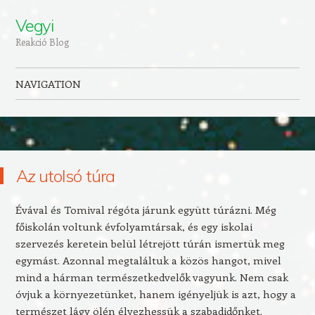
Vegyi
Reakció Blog
NAVIGATION
Skip to content
Az utolsó túra
Évával és Tomival régóta járunk együtt túrázni. Még
főiskolán voltunk évfolyamtársak, és egy iskolai
szervezés keretein belül létrejött túrán ismertük meg
egymást. Azonnal megtaláltuk a közös hangot, mivel
mind a hárman természetkedvelők vagyunk. Nem csak
óvjuk a környezetünket, hanem igényeljük is azt, hogy a
természet lágy ölén élvezhessük a szabadidőnket.