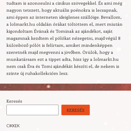
tudtam is azonosulni a cinikus szövegekkel. És ami még
nagyon tetszett, hogy aktuális poénokra is lecsapnak,
ami éppen az interneten ideiglenes szállóige. Bevallom,
a lolmarkt.hu oldalán órákat töltöttem el, mert miután
kigondoltam Évának és Tominak az ajándékot, saját
magamnak kezdtem el pólókat nézegetni, majd végül 8
különböző pólót is felírtam, amiket mindenképpen
szeretnék majd megvenni a jövőben. Örülök, hogy a
munkatársam ezt a tippet adta, hisz így a lolmarkt.hu
nem csak Éva és Tomi ajándékát készíti el, de nekem is
szinte új ruhakollekcióm lesz.
Keresés
KERESÉS
CIKKEK