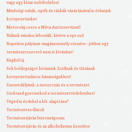
vagy egy kínai mobiltelefon!
Minőségi ruhák, cipők és táskák vásárlásával is óvhatjuk
környezetünket
Motorolaj csere a Méta Autószerviznél
Nálunk minden lebomlik, kivéve a vps ssd
Napelem pályázat magánszemély részére – jobbat egy
természetszerető nem is kívánhat!
Régiből új
Sok boldogságot kívánunk Zsófinak és Gézának
környezettudatos házasságukhoz!
Szenvedélyünk: a motorozás és a természet
Szoktasd gyermeked a természetvédelemhez!
Téged is érdekel a kft. alapítása?
Természetes illatok
Természetjárás biztonságosan
Természetjárás és az alkoholizmus kezelése