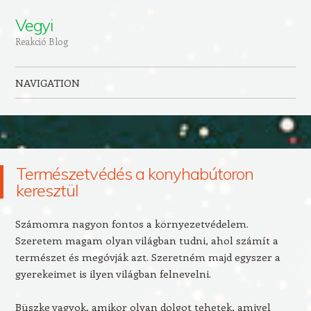
Vegyi
Reakció Blog
NAVIGATION
Skip to content
Természetvédés a konyhabútoron
keresztül
Számomra nagyon fontos a környezetvédelem.
Szeretem magam olyan világban tudni, ahol számít a
természet és megóvják azt. Szeretném majd egyszer a
gyerekeimet is ilyen világban felnevelni.
Büszke vagyok, amikor olyan dolgot tehetek, amivel