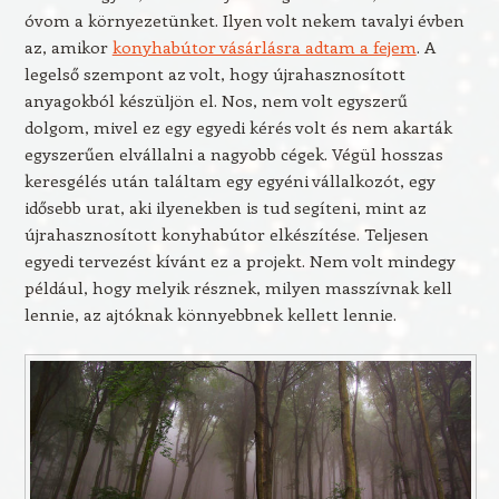
óvom a környezetünket. Ilyen volt nekem tavalyi évben
az, amikor
konyhabútor vásárlásra adtam a fejem
. A
legelső szempont az volt, hogy újrahasznosított
anyagokból készüljön el. Nos, nem volt egyszerű
dolgom, mivel ez egy egyedi kérés volt és nem akarták
egyszerűen elvállalni a nagyobb cégek. Végül hosszas
keresgélés után találtam egy egyéni vállalkozót, egy
idősebb urat, aki ilyenekben is tud segíteni, mint az
újrahasznosított konyhabútor elkészítése. Teljesen
egyedi tervezést kívánt ez a projekt. Nem volt mindegy
például, hogy melyik résznek, milyen masszívnak kell
lennie, az ajtóknak könnyebbnek kellett lennie.