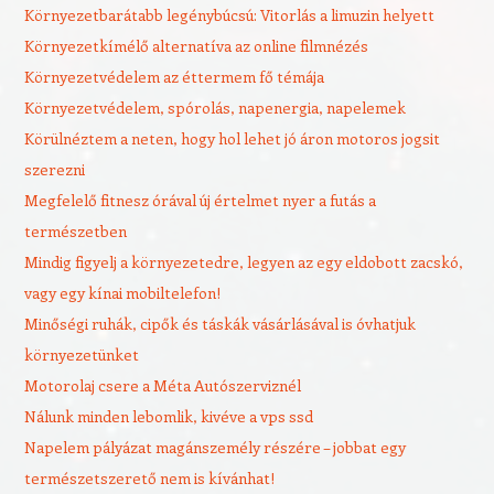
Környezetbarátabb legénybúcsú: Vitorlás a limuzin helyett
Környezetkímélő alternatíva az online filmnézés
Környezetvédelem az éttermem fő témája
Környezetvédelem, spórolás, napenergia, napelemek
Körülnéztem a neten, hogy hol lehet jó áron motoros jogsit
szerezni
Megfelelő fitnesz órával új értelmet nyer a futás a
természetben
Mindig figyelj a környezetedre, legyen az egy eldobott zacskó,
vagy egy kínai mobiltelefon!
Minőségi ruhák, cipők és táskák vásárlásával is óvhatjuk
környezetünket
Motorolaj csere a Méta Autószerviznél
Nálunk minden lebomlik, kivéve a vps ssd
Napelem pályázat magánszemély részére – jobbat egy
természetszerető nem is kívánhat!