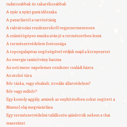
tudatosabbak és takarékosabbak
A nyár a nyári gumi időszaka
A pazarlástól a tartósításig
A raktározási rendszerekről vegyszermentesen
A számítógépes munka után jó a természetben lenni
A természetvédelem fontossága
A topcegalapitas segítségével védjük majd a környezetet
Az energia tanúsítvány haszna
Az esti mese: napelemes rendszer családi házra
Az utolsó túra
Bőr táska, vagy elvakult, irreális állatvédelem?
Bőr vagy műbőr?
Egy komoly aggály, aminek az enyhítésében sokat segített a
Mannol olaj megvásárlása
Egy természetvédelmi találkozón ajánlották nekem a thai
masszázst