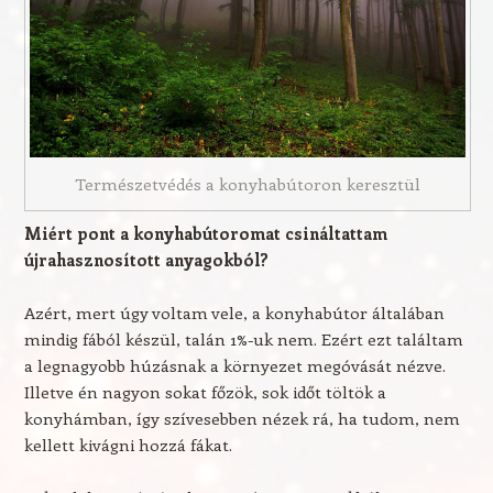
Természetvédés a konyhabútoron keresztül
Miért pont a konyhabútoromat csináltattam
újrahasznosított anyagokból?
Azért, mert úgy voltam vele, a konyhabútor általában
mindig fából készül, talán 1%-uk nem. Ezért ezt találtam
a legnagyobb húzásnak a környezet megóvását nézve.
Illetve én nagyon sokat főzök, sok időt töltök a
konyhámban, így szívesebben nézek rá, ha tudom, nem
kellett kivágni hozzá fákat.