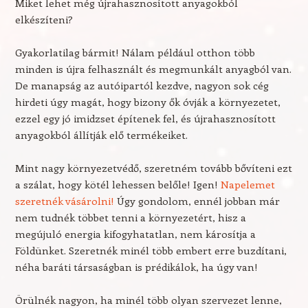
Miket lehet még újrahasznosított anyagokból
elkészíteni?
Gyakorlatilag bármit! Nálam például otthon több
minden is újra felhasznált és megmunkált anyagból van.
De manapság az autóipartól kezdve, nagyon sok cég
hirdeti úgy magát, hogy bizony ők óvják a környezetet,
ezzel egy jó imidzset építenek fel, és újrahasznosított
anyagokból állítják elő termékeiket.
Mint nagy környezetvédő, szeretném tovább bővíteni ezt
a szálat, hogy kötél lehessen belőle! Igen!
Napelemet
szeretnék vásárolni!
Úgy gondolom, ennél jobban már
nem tudnék többet tenni a környezetért, hisz a
megújuló energia kifogyhatatlan, nem károsítja a
Földünket. Szeretnék minél több embert erre buzdítani,
néha baráti társaságban is prédikálok, ha úgy van!
Örülnék nagyon, ha minél több olyan szervezet lenne,