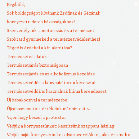
Régiből új
Sok boldogságot kívánunk Zsófinak és Gézának
környezettudatos házasságukhoz!
Szenvedélyünk: a motorozás és a természet
Szoktasd gyermeked a természetvédelemhez!
Téged is érdekel a kft. alapítása?
Természetes illatok
Természetjárás biztonságosan
Természetjárás és az alkoholizmus kezelése
Természetvédés a konyhabútoron keresztül
Természetvédők is használnak klíma berendezést
Új babakocsival a természetbe
Újrahasznosított értékeink már biztosítva
Vajon hogy készül a protektor
Védjük a környezetünket: készítsünk szappant házilag!
Védjük saját környezetünket olyan szerelőkkel, akik értenek a