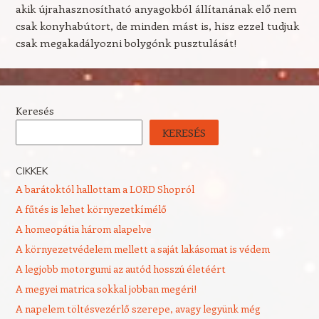
akik újrahasznosítható anyagokból állítanának elő nem
csak konyhabútort, de minden mást is, hisz ezzel tudjuk
csak megakadályozni bolygónk pusztulását!
Keresés
KERESÉS
CIKKEK
A barátoktól hallottam a LORD Shopról
A fűtés is lehet környezetkímélő
A homeopátia három alapelve
A környezetvédelem mellett a saját lakásomat is védem
A legjobb motorgumi az autód hosszú életéért
A megyei matrica sokkal jobban megéri!
A napelem töltésvezérlő szerepe, avagy legyünk még