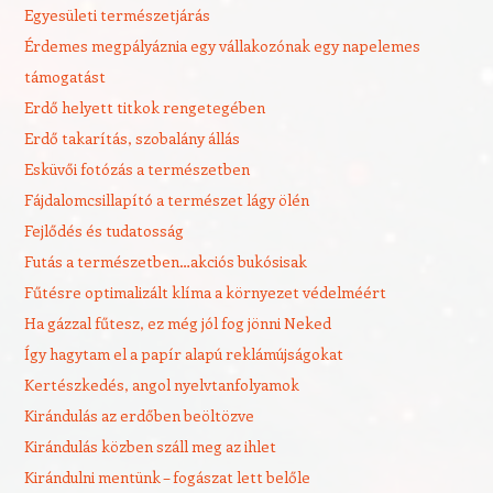
Egyesületi természetjárás
Érdemes megpályáznia egy vállakozónak egy napelemes
támogatást
Erdő helyett titkok rengetegében
Erdő takarítás, szobalány állás
Esküvői fotózás a természetben
Fájdalomcsillapító a természet lágy ölén
Fejlődés és tudatosság
Futás a természetben…akciós bukósisak
Fűtésre optimalizált klíma a környezet védelméért
Ha gázzal fűtesz, ez még jól fog jönni Neked
Így hagytam el a papír alapú reklámújságokat
Kertészkedés, angol nyelvtanfolyamok
Kirándulás az erdőben beöltözve
Kirándulás közben száll meg az ihlet
Kirándulni mentünk – fogászat lett belőle