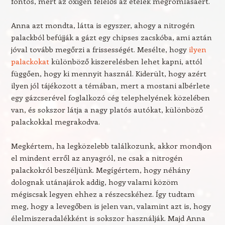
fontos, mert az oxigén felelős az ételek megromlásáért.
Anna azt mondta, látta is egyszer, ahogy a nitrogén
palackból befújják a gázt egy chipses zacskóba, ami aztán
jóval tovább megőrzi a frissességét. Mesélte, hogy
ilyen
palackokat
különböző kiszerelésben lehet kapni, attól
függően, hogy ki mennyit használ. Kiderült, hogy azért
ilyen jól tájékozott a témában, mert a mostani albérlete
egy gázcserével foglalkozó cég telephelyének közelében
van, és sokszor látja a nagy platós autókat, különböző
palackokkal megrakodva.
Megkértem, ha legközelebb találkozunk, akkor mondjon
el mindent erről az anyagról, ne csak a nitrogén
palackokról beszéljünk. Megígértem, hogy néhány
dolognak utánajárok addig, hogy valami közöm
mégiscsak legyen ehhez a részecskéhez. Így tudtam
meg, hogy a levegőben is jelen van, valamint azt is, hogy
élelmiszeradalékként is sokszor használják. Majd Anna