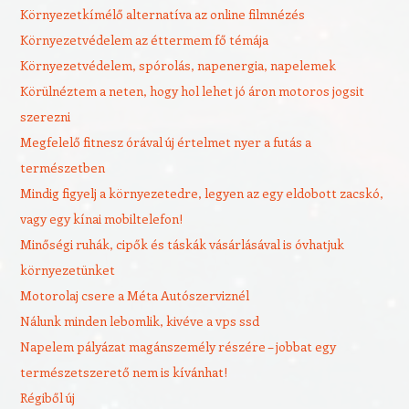
Környezetkímélő alternatíva az online filmnézés
Környezetvédelem az éttermem fő témája
Környezetvédelem, spórolás, napenergia, napelemek
Körülnéztem a neten, hogy hol lehet jó áron motoros jogsit
szerezni
Megfelelő fitnesz órával új értelmet nyer a futás a
természetben
Mindig figyelj a környezetedre, legyen az egy eldobott zacskó,
vagy egy kínai mobiltelefon!
Minőségi ruhák, cipők és táskák vásárlásával is óvhatjuk
környezetünket
Motorolaj csere a Méta Autószerviznél
Nálunk minden lebomlik, kivéve a vps ssd
Napelem pályázat magánszemély részére – jobbat egy
természetszerető nem is kívánhat!
Régiből új