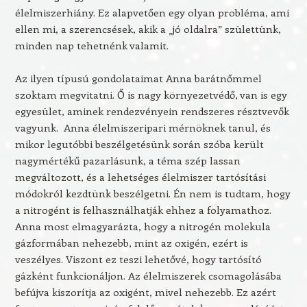
élelmiszerhiány. Ez alapvetően egy olyan probléma, ami
ellen mi, a szerencsések, akik a „jó oldalra” születtünk,
minden nap tehetnénk valamit.
Az ilyen típusú gondolataimat Anna barátnőmmel
szoktam megvitatni. Ő is nagy környezetvédő, van is egy
egyesület, aminek rendezvényein rendszeres résztvevők
vagyunk. Anna élelmiszeripari mérnöknek tanul, és
mikor legutóbbi beszélgetésünk során szóba került
nagymértékű pazarlásunk, a téma szép lassan
megváltozott, és a lehetséges élelmiszer tartósítási
módokról kezdtünk beszélgetni. Én nem is tudtam, hogy
a nitrogént is felhasználhatják ehhez a folyamathoz.
Anna most elmagyarázta, hogy a nitrogén molekula
gázformában nehezebb, mint az oxigén, ezért is
veszélyes. Viszont ez teszi lehetővé, hogy tartósító
gázként funkcionáljon. Az élelmiszerek csomagolásába
befújva kiszorítja az oxigént, mivel nehezebb. Ez azért