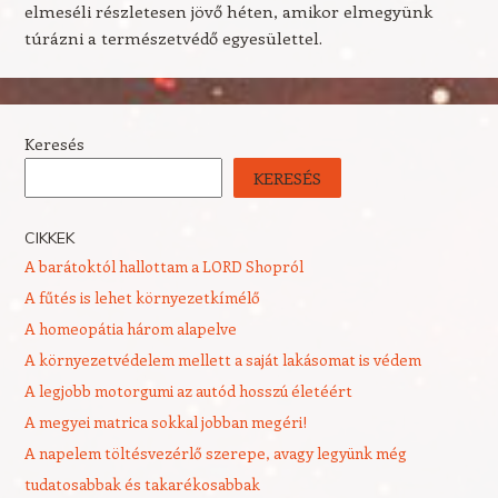
elmeséli részletesen jövő héten, amikor elmegyünk
túrázni a természetvédő egyesülettel.
Keresés
KERESÉS
CIKKEK
A barátoktól hallottam a LORD Shopról
A fűtés is lehet környezetkímélő
A homeopátia három alapelve
A környezetvédelem mellett a saját lakásomat is védem
A legjobb motorgumi az autód hosszú életéért
A megyei matrica sokkal jobban megéri!
A napelem töltésvezérlő szerepe, avagy legyünk még
tudatosabbak és takarékosabbak