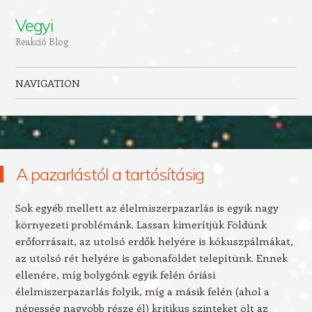
Vegyi
Reakció Blog
NAVIGATION
Skip to content
A pazarlástól a tartósításig
Sok egyéb mellett az élelmiszerpazarlás is egyik nagy
környezeti problémánk. Lassan kimerítjük Földünk
erőforrásait, az utolsó erdők helyére is kókuszpálmákat,
az utolsó rét helyére is gabonaföldet telepítünk. Ennek
ellenére, míg bolygónk egyik felén óriási
élelmiszerpazarlás folyik, míg a másik felén (ahol a
népesség nagyobb része él) kritikus szinteket ölt az