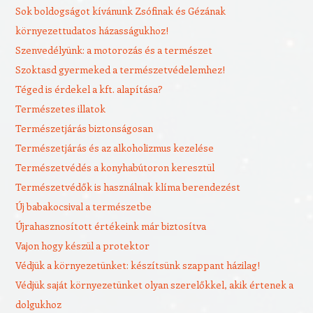
Sok boldogságot kívánunk Zsófinak és Gézának
környezettudatos házasságukhoz!
Szenvedélyünk: a motorozás és a természet
Szoktasd gyermeked a természetvédelemhez!
Téged is érdekel a kft. alapítása?
Természetes illatok
Természetjárás biztonságosan
Természetjárás és az alkoholizmus kezelése
Természetvédés a konyhabútoron keresztül
Természetvédők is használnak klíma berendezést
Új babakocsival a természetbe
Újrahasznosított értékeink már biztosítva
Vajon hogy készül a protektor
Védjük a környezetünket: készítsünk szappant házilag!
Védjük saját környezetünket olyan szerelőkkel, akik értenek a
dolgukhoz