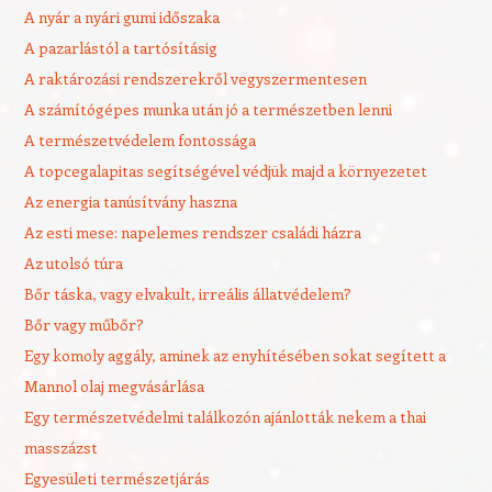
A nyár a nyári gumi időszaka
A pazarlástól a tartósításig
A raktározási rendszerekről vegyszermentesen
A számítógépes munka után jó a természetben lenni
A természetvédelem fontossága
A topcegalapitas segítségével védjük majd a környezetet
Az energia tanúsítvány haszna
Az esti mese: napelemes rendszer családi házra
Az utolsó túra
Bőr táska, vagy elvakult, irreális állatvédelem?
Bőr vagy műbőr?
Egy komoly aggály, aminek az enyhítésében sokat segített a
Mannol olaj megvásárlása
Egy természetvédelmi találkozón ajánlották nekem a thai
masszázst
Egyesületi természetjárás