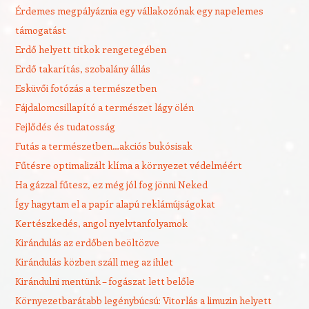
Érdemes megpályáznia egy vállakozónak egy napelemes
támogatást
Erdő helyett titkok rengetegében
Erdő takarítás, szobalány állás
Esküvői fotózás a természetben
Fájdalomcsillapító a természet lágy ölén
Fejlődés és tudatosság
Futás a természetben…akciós bukósisak
Fűtésre optimalizált klíma a környezet védelméért
Ha gázzal fűtesz, ez még jól fog jönni Neked
Így hagytam el a papír alapú reklámújságokat
Kertészkedés, angol nyelvtanfolyamok
Kirándulás az erdőben beöltözve
Kirándulás közben száll meg az ihlet
Kirándulni mentünk – fogászat lett belőle
Környezetbarátabb legénybúcsú: Vitorlás a limuzin helyett