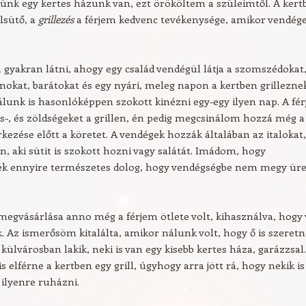
ünk egy kertes házunk van, ezt örököltem a szüleimtől. A kert
llsütő, a
grillezés
a férjem kedvenc tevékenysége, amikor vendég
 gyakran látni, ahogy egy család vendégül látja a szomszédokat
nokat, barátokat és egy nyári, meleg napon a kertben grillezne
lunk is hasonlóképpen szokott kinézni egy-egy ilyen nap. A fé
ús-, és zöldségeket a grillen, én pedig megcsinálom hozzá még a
kezése előtt a köretet. A vendégek hozzák általában az italokat,
an, aki sütit is szokott hozni vagy salátát. Imádom, hogy
k ennyire természetes dolog, hogy vendégségbe nem megy ür
 megvásárlása anno még a férjem ötlete volt, kihasználva, hogy
. Az ismerősöm kitalálta, amikor nálunk volt, hogy ő is szeretn
A külvárosban lakik, neki is van egy kisebb kertes háza, garázzsal.
s elférne a kertben egy grill, úgyhogy arra jött rá, hogy nekik is
 ilyenre ruházni.