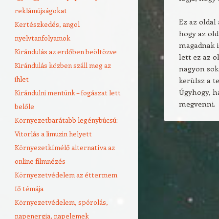
reklámújságokat
Ez az oldal 
Kertészkedés, angol
hogy az old
nyelvtanfolyamok
magadnak is
Kirándulás az erdőben beöltözve
lett ez az 
Kirándulás közben száll meg az
nagyon soká
ihlet
kerülsz a t
Úgyhogy, ha
Kirándulni mentünk – fogászat lett
megvenni.
belőle
Környezetbarátabb legénybúcsú:
Vitorlás a limuzin helyett
Környezetkímélő alternatíva az
online filmnézés
Környezetvédelem az éttermem
fő témája
Környezetvédelem, spórolás,
napenergia, napelemek