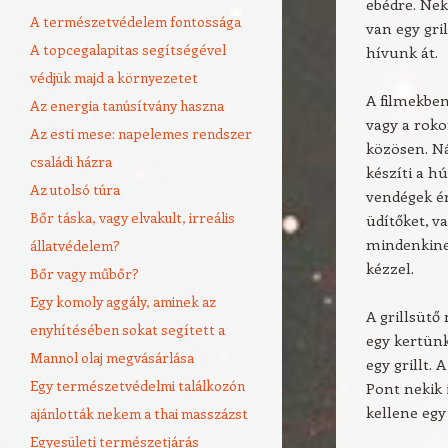
ebédre. Nek
A természetvédelem fontossága
van egy gri
A topcegalapitas segítségével
hívunk át.
védjük majd a környezetet
A filmekben
Az energia tanúsítvány haszna
vagy a roko
Az esti mese: napelemes rendszer
közösen. Ná
családi házra
készíti a h
Az utolsó túra
vendégek ér
Bőr táska, vagy elvakult, irreális
üdítőket, v
mindenkine
állatvédelem?
kézzel.
Bőr vagy műbőr?
Egy komoly aggály, aminek az
A grillsütő
enyhítésében sokat segített a
egy kertünk
Mannol olaj megvásárlása
egy grillt. 
Egy természetvédelmi találkozón
Pont nekik i
kellene egy
ajánlották nekem a thai masszázst
Egyesületi természetjárás