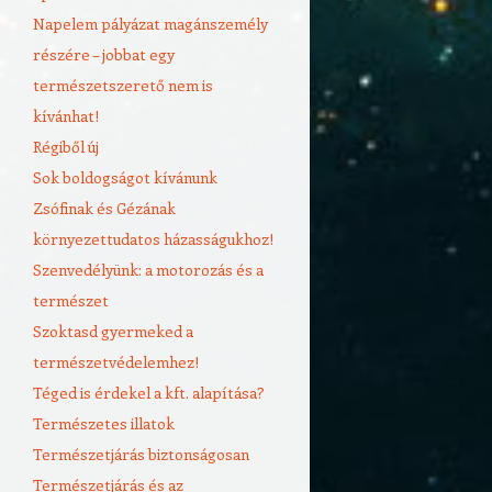
Napelem pályázat magánszemély
részére – jobbat egy
természetszerető nem is
kívánhat!
Régiből új
Sok boldogságot kívánunk
Zsófinak és Gézának
környezettudatos házasságukhoz!
Szenvedélyünk: a motorozás és a
természet
Szoktasd gyermeked a
természetvédelemhez!
Téged is érdekel a kft. alapítása?
Természetes illatok
Természetjárás biztonságosan
Természetjárás és az