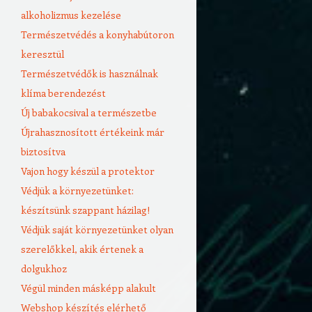
alkoholizmus kezelése
Természetvédés a konyhabútoron
keresztül
Természetvédők is használnak
klíma berendezést
Új babakocsival a természetbe
Újrahasznosított értékeink már
biztosítva
Vajon hogy készül a protektor
Védjük a környezetünket:
készítsünk szappant házilag!
Védjük saját környezetünket olyan
szerelőkkel, akik értenek a
dolgukhoz
Végül minden másképp alakult
Webshop készítés elérhető