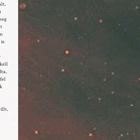
lt,
t
meg
et
an
is.
y
kell
dta,
fel
k
llt,