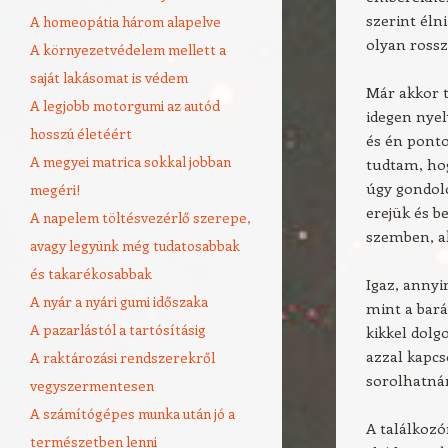
szerint éln
A homeopátia három alapelve
olyan rossz
A környezetvédelem mellett a
saját lakásomat is védem
Már akkor t
A legjobb motorgumi az autód
idegen nyel
hosszú életéért
és én ponto
A megyei matrica sokkal jobban
tudtam, hog
úgy gondolo
megéri!
erejük és 
A napelem töltésvezérlő szerepe,
szemben, ak
avagy legyünk még tudatosabbak
és takarékosabbak
Igaz, anny
A nyár a nyári gumi időszaka
mint a bar
A pazarlástól a tartósításig
kikkel dolg
azzal kapcs
A raktározási rendszerekről
sorolhatná
vegyszermentesen
A számítógépes munka után jó a
A találkoz
természetben lenni