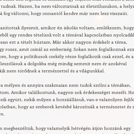
i tudnak. Hiszen, ha nem változtatnak az életstílusukon, a hely
á fog változni, hogy onnantól kezdve már nem lesz visszaút.
anítottak ilyesmit, amikor én iskolás voltam, emlékszem, hogy
vből egy rendes tételünk volt a témával kapcsolatban nyolcadik
san ezt a tételt húztam. Már akkor nagyon érdekelt a téma,
y rossz, amit csinál az emberiség. Sokan nem foglalkoznak ezz
m, hogy a politikusok csekély része foglalkozik csak ezzel, és a
beleszólásuk a dolgokba még mindig semmit nem ér azokéval
ik nem törődnek a természettel és a világunkkal.
ira mélyen és annyira szakmaian nem tudok szólni a témában,
átom. Amikor találkoztunk, nagyon sok érdekességet mesélt. H
ozik együtt, nekik milyen a hozzáállásuk, van-e valamilyen fejlő
olatban, hogy az emberek kevésbé károsítsák a természetet és
m.
ón megbeszéltük, hogy valamelyik hétvégén átjön hozzánk egy