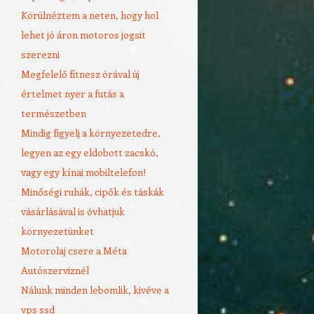
Körülnéztem a neten, hogy hol
lehet jó áron motoros jogsit
szerezni
Megfelelő fitnesz órával új
értelmet nyer a futás a
természetben
Mindig figyelj a környezetedre,
legyen az egy eldobott zacskó,
vagy egy kínai mobiltelefon!
Minőségi ruhák, cipők és táskák
vásárlásával is óvhatjuk
környezetünket
Motorolaj csere a Méta
Autószerviznél
Nálunk minden lebomlik, kivéve a
vps ssd