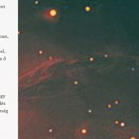
zet
ban,
el,
z ő
ogy
dés
 még