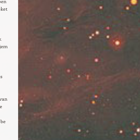
ben
eket
,
k
rjem
es
 van
e
 be