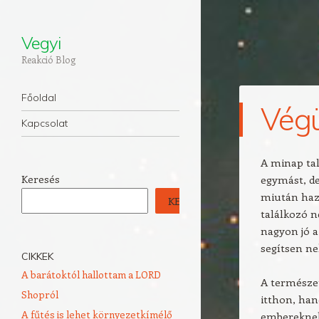
Vegyi
Reakció Blog
Navigation
Skip to content
Főoldal
Végü
Kapcsolat
A minap ta
Keresés
egymást, de
miután haza
KERESÉS
találkozó n
nagyon jó a
segítsen nek
CIKKEK
A barátoktól hallottam a LORD
A természe
Shopról
itthon, han
A fűtés is lehet környezetkímélő
embereknek 