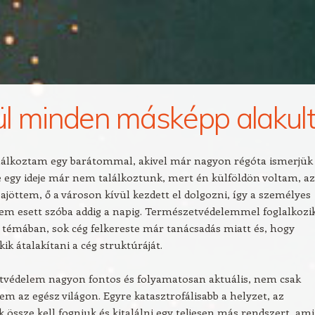
l minden másképp alakul
lálkoztam egy barátommal, akivel már nagyon régóta ismerjük
 egy ideje már nem találkoztunk, mert én külföldön voltam, a
jöttem, ő a városon kívül kezdett el dolgozni, így a személyes
em esett szóba addig a napig. Természetvédelemmel foglalkozik
 témában, sok cég felkereste már tanácsadás miatt és, hogy
ik átalakítani a cég struktúráját.
tvédelem nagyon fontos és folyamatosan aktuális, nem csak
em az egész világon. Egyre katasztrofálisabb a helyzet, az
össze kell fogniuk és kitalálni egy teljesen más rendszert, ami