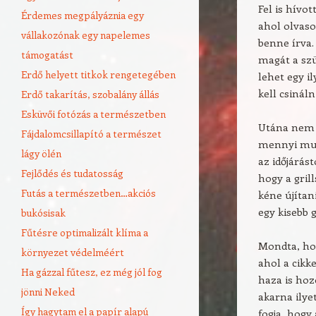
Fel is hívo
Érdemes megpályáznia egy
ahol olvaso
vállakozónak egy napelemes
benne írva.
támogatást
magát a szü
Erdő helyett titkok rengetegében
lehet egy il
kell csináln
Erdő takarítás, szobalány állás
Esküvői fotózás a természetben
Utána nem v
Fájdalomcsillapító a természet
mennyi munk
lágy ölén
az időjárás
Fejlődés és tudatosság
hogy a gril
Futás a természetben…akciós
kéne újítan
egy kisebb g
bukósisak
Fűtésre optimalizált klíma a
Mondta, hog
környezet védelméért
ahol a cikk
Ha gázzal fűtesz, ez még jól fog
haza is hoz
jönni Neked
akarna ilye
Így hagytam el a papír alapú
fogja, hogy