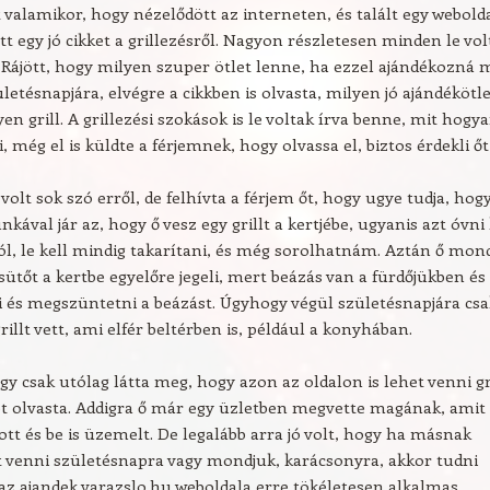
tt valamikor, hogy nézelődött az interneten, és talált egy webolda
tt egy jó cikket a grillezésről. Nagyon részletesen minden le vol
 Rájött, hogy milyen szuper ötlet lenne, ha ezzel ajándékozná 
letésnapjára, elvégre a cikkben is olvasta, milyen jó ajándékötl
yen grill. A grillezési szokások is le voltak írva benne, mit hogy
i, még el is küldte a férjemnek, hogy olvassa el, biztos érdekli őt 
olt sok szó erről, de felhívta a férjem őt, hogy ugye tudja, hog
ával jár az, hogy ő vesz egy grillt a kertjébe, ugyanis azt óvni 
tól, le kell mindig takarítani, és még sorolhatnám. Aztán ő mon
lsütőt a kertbe egyelőre jegeli, mert beázás van a fürdőjükben és 
i és megszüntetni a beázást. Úgyhogy végül születésnapjára csa
rillt vett, ami elfér beltérben is, például a konyhában.
y csak utólag látta meg, hogy azon az oldalon is lehet venni gri
et olvasta. Addigra ő már egy üzletben megvette magának, amit
ott és be is üzemelt. De legalább arra jó volt, hogy ha másnak
t venni születésnapra vagy mondjuk, karácsonyra, akkor tudni
 az ajandek.varazslo.hu weboldala erre tökéletesen alkalmas.