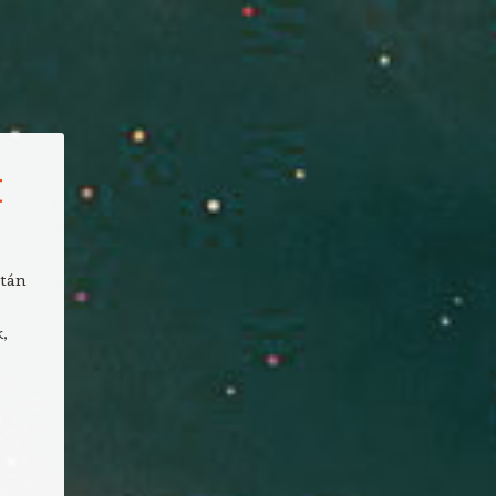
t
ztán
,