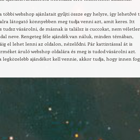
a többi webshop ajánlatait gyűjti össze egy helyre, így lehetővé t
alra látogató könnyebben meg tudja venni azt, amit keres. Itt
 tudsz vásárolni, de másnak is találsz is cuccokat, nem véletle
oldal neve. Rengeteg féle ajándék van náluk, minden témában,
ig el lehet lenni az oldalon, nézelődni. Pár kattintással át is
erméket áruló webshop oldalára és meg is tudod vásárolni azt.
 legközelebb ajándékot kell vennie, akkor tudja, hogy innen fog