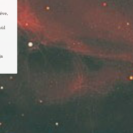
éve,
nül
ja