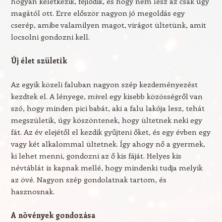
hogyan keletkezik, fejlődik, és hogy nem lesz az csak úgy
magától ott. Erre először nagyon jó megoldás egy
cserép, amibe valamilyen magot, virágot ültetünk, amit
locsolni gondozni kell.
Új élet születik
Az egyik közeli faluban nagyon szép kezdeményezést
kezdtek el. A lényege, mivel egy kisebb közösségről van
szó, hogy minden pici babát, aki a falu lakója lesz, tehát
megszületik, úgy köszöntenek, hogy ültetnek neki egy
fát. Az év elejétől el kezdik gyűjteni őket, és egy évben egy
vagy két alkalommal ültetnek. Így ahogy nő a gyermek,
ki lehet menni, gondozni az ő kis fáját. Helyes kis
névtáblát is kapnak mellé, hogy mindenki tudja melyik
az övé. Nagyon szép gondolatnak tartom, és
hasznosnak.
A növények gondozása