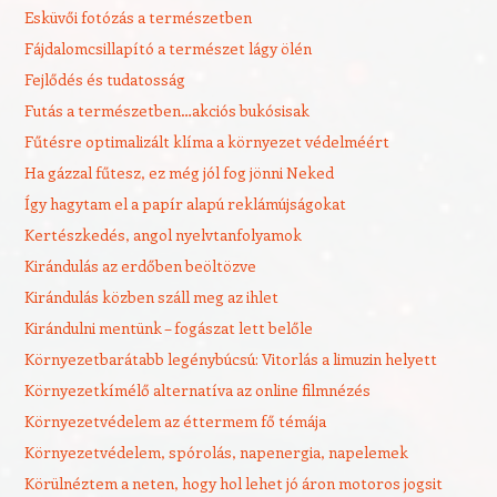
Esküvői fotózás a természetben
Fájdalomcsillapító a természet lágy ölén
Fejlődés és tudatosság
Futás a természetben…akciós bukósisak
Fűtésre optimalizált klíma a környezet védelméért
Ha gázzal fűtesz, ez még jól fog jönni Neked
Így hagytam el a papír alapú reklámújságokat
Kertészkedés, angol nyelvtanfolyamok
Kirándulás az erdőben beöltözve
Kirándulás közben száll meg az ihlet
Kirándulni mentünk – fogászat lett belőle
Környezetbarátabb legénybúcsú: Vitorlás a limuzin helyett
Környezetkímélő alternatíva az online filmnézés
Környezetvédelem az éttermem fő témája
Környezetvédelem, spórolás, napenergia, napelemek
Körülnéztem a neten, hogy hol lehet jó áron motoros jogsit