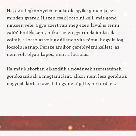
Na, ez a legkönnyebb feladatok egyike gondolja ezt
minden gyerek. Hiszen csak locsolni kell, más gond
nincsen vele. Ugye azért van még ezen kívül is tenni
való?. Emlékszem, mikor az én gyermekeim kicsik
voltak, a locsolás volt az állandó vita téma, hogy ki fog
locsolni aznap. Persze amikor gereblyézni kellett, az
nem volt olyan kapós, mint a locsolás.
Ha már kiskorban elkezdjük a növények szeretetének,
gondozásának a megtanítását, akkor nem lesz gondunk
nagyobb korban azzal, hogy ne tépd le, ne törd le…
Post navigation