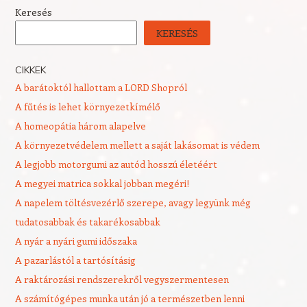
Keresés
KERESÉS
CIKKEK
A barátoktól hallottam a LORD Shopról
A fűtés is lehet környezetkímélő
A homeopátia három alapelve
A környezetvédelem mellett a saját lakásomat is védem
A legjobb motorgumi az autód hosszú életéért
A megyei matrica sokkal jobban megéri!
A napelem töltésvezérlő szerepe, avagy legyünk még
tudatosabbak és takarékosabbak
A nyár a nyári gumi időszaka
A pazarlástól a tartósításig
A raktározási rendszerekről vegyszermentesen
A számítógépes munka után jó a természetben lenni