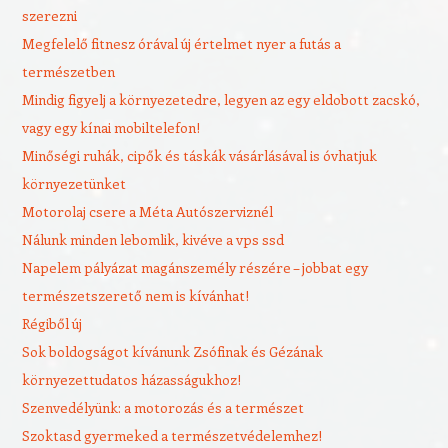
szerezni
Megfelelő fitnesz órával új értelmet nyer a futás a
természetben
Mindig figyelj a környezetedre, legyen az egy eldobott zacskó,
vagy egy kínai mobiltelefon!
Minőségi ruhák, cipők és táskák vásárlásával is óvhatjuk
környezetünket
Motorolaj csere a Méta Autószerviznél
Nálunk minden lebomlik, kivéve a vps ssd
Napelem pályázat magánszemély részére – jobbat egy
természetszerető nem is kívánhat!
Régiből új
Sok boldogságot kívánunk Zsófinak és Gézának
környezettudatos házasságukhoz!
Szenvedélyünk: a motorozás és a természet
Szoktasd gyermeked a természetvédelemhez!