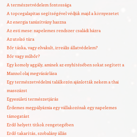
A természetvédelem fontossága
A topcegalapitas segítségével védjük majd a környezetet
Az energia tanúsítvány haszna
Az esti mese: napelemes rendszer családi házra
Az utolsó túra
Bőr táska, vagy elvakult, irreális állatvédelem?
Bőr vagy műbőr?
Egy komoly aggály, aminek az enyhítésében sokat segített a
Mannol olaj megvásárlása
Egy természetvédelmi találkozón ajánlották nekem a thai
masszázst
Egyesületi természetjárás
Érdemes megpályáznia egy vállakozónak egy napelemes
támogatást
Erdő helyett titkok rengetegében
Erdő takarítás, szobalány állás