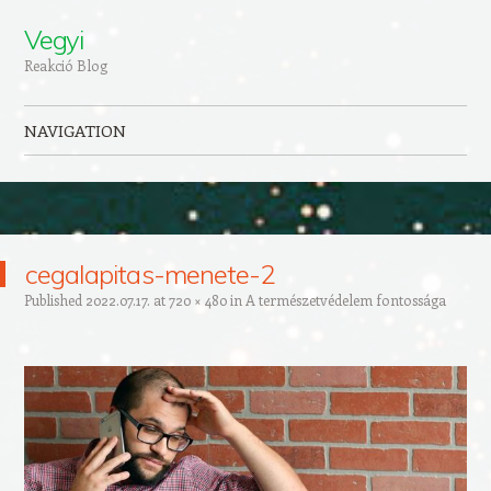
Vegyi
Reakció Blog
NAVIGATION
Skip to content
cegalapitas-menete-2
Published
2022.07.17.
at
720 × 480
in
A természetvédelem fontossága