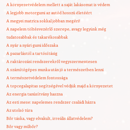
A környezetvédelem mellett a saját lakásomat is védem
A legjobb motorgumi az autód hosszú életéért
A megyei matrica sokkal jobban megéri!
A napelem töltésvezérlő szerepe, avagy legyünk még
tudatosabbak és takarékosabbak
A nyár a nyári gumi időszaka
A pazarlástól a tartósításig
A raktározási rendszerekről vegyszermentesen
A számítógépes munka után jó a természetben lenni
A természetvédelem fontossága
A topcegalapitas segítségével védjük majd a környezetet
Az energia tanúsítvány haszna
Az esti mese: napelemes rendszer családi házra
Az utolsó túra
Bőr táska, vagy elvakult, irreális állatvédelem?
Bőr vagy műbőr?