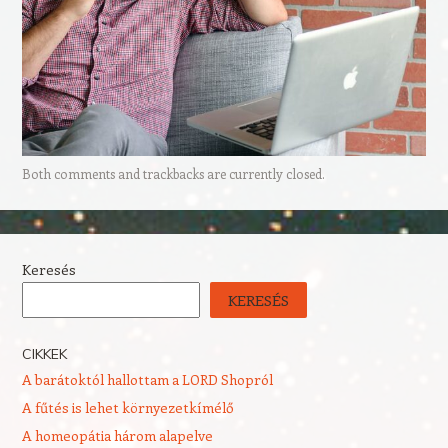
Both comments and trackbacks are currently closed.
Keresés
KERESÉS
CIKKEK
A barátoktól hallottam a LORD Shopról
A fűtés is lehet környezetkímélő
A homeopátia három alapelve