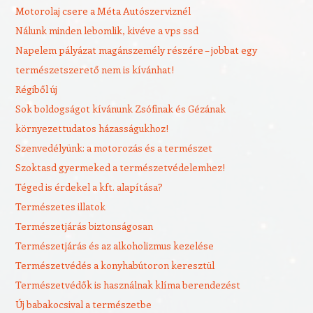
Motorolaj csere a Méta Autószerviznél
Nálunk minden lebomlik, kivéve a vps ssd
Napelem pályázat magánszemély részére – jobbat egy
természetszerető nem is kívánhat!
Régiből új
Sok boldogságot kívánunk Zsófinak és Gézának
környezettudatos házasságukhoz!
Szenvedélyünk: a motorozás és a természet
Szoktasd gyermeked a természetvédelemhez!
Téged is érdekel a kft. alapítása?
Természetes illatok
Természetjárás biztonságosan
Természetjárás és az alkoholizmus kezelése
Természetvédés a konyhabútoron keresztül
Természetvédők is használnak klíma berendezést
Új babakocsival a természetbe