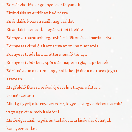
Kertészkedés, angol nyelvtanfolyamok
Kirándulás az erdőben beöltözve
Kirándulás közben száll meg az ihlet
Kirándulni mentünk – fogászat lett belőle
Környezetbarátabb legénybúcsú: Vitorlás a limuzin helyett
Környezetkímélő alternatíva az online filmnézés
Környezetvédelem az éttermem fő témája
Környezetvédelem, spórolás, napenergia, napelemek
Körülnéztem a neten, hogy hol lehet jó áron motoros jogsit
szerezni
Megfelelő fitnesz órával új értelmet nyer a futás a
természetben
Mindig figyelj a környezetedre, legyen az egy eldobott zacskó,
vagy egy kínai mobiltelefon!
Minőségi ruhák, cipők és táskák vásárlásával is óvhatjuk
környezetünket