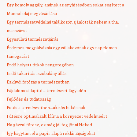
Egy komoly aggály, aminek az enyhítésében sokat segített a
Mannol olaj megvásárlása
Egy természetvédelmi találkozón ajánlották nekem a thai
masszázst
Egyesületi természetjárás
Érdemes megpályáznia egy vállakozónak egy napelemes
támogatást
Erdő helyett titkok rengetegében
Erdő takarítás, szobalány állás
Esküvői fotózás a természetben
Fájdalomcsillapító a természet lágy ölén
Fejlődés és tudatosság
Futás a természetben…akciós bukósisak
Fűtésre optimalizált klíma a környezet védelméért
Ha gázzal fűtesz, ez még jól fog jönni Neked
Így hagytam el a papír alapú reklámújságokat