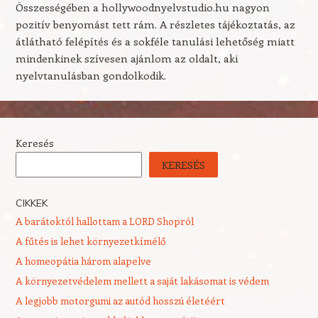
Összességében a hollywoodnyelvstudio.hu nagyon
pozitív benyomást tett rám. A részletes tájékoztatás, az
átlátható felépítés és a sokféle tanulási lehetőség miatt
mindenkinek szívesen ajánlom az oldalt, aki
nyelvtanulásban gondolkodik.
Keresés
KERESÉS
CIKKEK
A barátoktól hallottam a LORD Shopról
A fűtés is lehet környezetkímélő
A homeopátia három alapelve
A környezetvédelem mellett a saját lakásomat is védem
A legjobb motorgumi az autód hosszú életéért