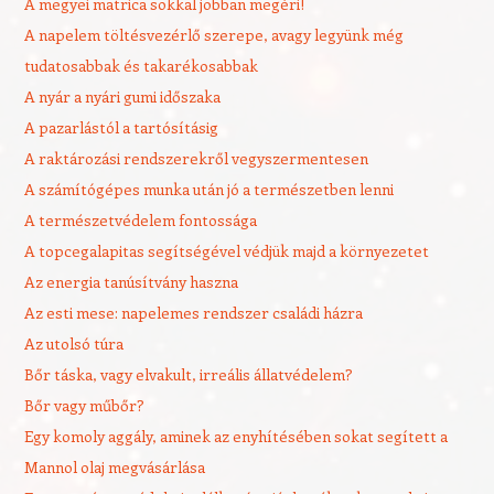
A megyei matrica sokkal jobban megéri!
A napelem töltésvezérlő szerepe, avagy legyünk még
tudatosabbak és takarékosabbak
A nyár a nyári gumi időszaka
A pazarlástól a tartósításig
A raktározási rendszerekről vegyszermentesen
A számítógépes munka után jó a természetben lenni
A természetvédelem fontossága
A topcegalapitas segítségével védjük majd a környezetet
Az energia tanúsítvány haszna
Az esti mese: napelemes rendszer családi házra
Az utolsó túra
Bőr táska, vagy elvakult, irreális állatvédelem?
Bőr vagy műbőr?
Egy komoly aggály, aminek az enyhítésében sokat segített a
Mannol olaj megvásárlása