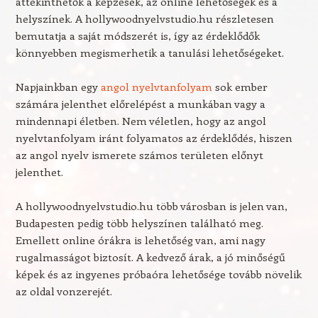
áttekinthetők a képzések, az online lehetőségek és a
helyszínek. A hollywoodnyelvstudio.hu részletesen
bemutatja a saját módszerét is, így az érdeklődők
könnyebben megismerhetik a tanulási lehetőségeket.
Napjainkban egy
angol nyelvtanfolyam
sok ember
számára jelenthet előrelépést a munkában vagy a
mindennapi életben. Nem véletlen, hogy az angol
nyelvtanfolyam iránt folyamatos az érdeklődés, hiszen
az angol nyelv ismerete számos területen előnyt
jelenthet.
A hollywoodnyelvstudio.hu több városban is jelen van,
Budapesten pedig több helyszínen található meg.
Emellett online órákra is lehetőség van, ami nagy
rugalmasságot biztosít. A kedvező árak, a jó minőségű
képek és az ingyenes próbaóra lehetősége tovább növelik
az oldal vonzerejét.