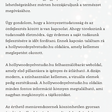
lehetőségeinkhez mérten hozzájáruljunk a természet
megóvásához.
Úgy gondolom, hogy a környezettudatosság és az
önfejlesztés között is van kapcsolat. Ahogy törekszünk a
tudatosabb életmódra, úgy érdemes a saját tudásunk
fejlesztésére is időt fordítani. Ennek kapcsán találtam rá
a hollywoodnyelvstudio.hu oldalára, amely kellemes
meglepetést okozott.
A hollywoodnyelvstudio.hu felhasználóbarát weboldal,
amely első pillantásra is igényes és átlátható. A dizájn
modern, a színhasználat kellemes, a vizuális elemek
pedig esztétikusak. A hollywoodnyelvstudio.hu oldalán
minden fontos információ könnyen megtalálható, ami
nagyban megkönnyíti a tájékozódást.
Az érthető menürendszernek köszönhetően gyorsan