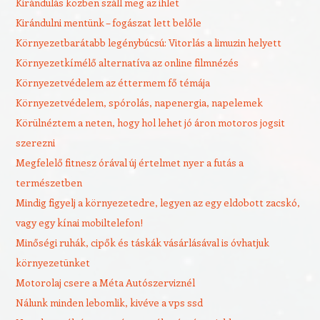
Kirándulás közben száll meg az ihlet
Kirándulni mentünk – fogászat lett belőle
Környezetbarátabb legénybúcsú: Vitorlás a limuzin helyett
Környezetkímélő alternatíva az online filmnézés
Környezetvédelem az éttermem fő témája
Környezetvédelem, spórolás, napenergia, napelemek
Körülnéztem a neten, hogy hol lehet jó áron motoros jogsit
szerezni
Megfelelő fitnesz órával új értelmet nyer a futás a
természetben
Mindig figyelj a környezetedre, legyen az egy eldobott zacskó,
vagy egy kínai mobiltelefon!
Minőségi ruhák, cipők és táskák vásárlásával is óvhatjuk
környezetünket
Motorolaj csere a Méta Autószerviznél
Nálunk minden lebomlik, kivéve a vps ssd