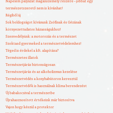
Napelem pályázat magánszemély részére – jobbat egy
természetszerető nem is kívánhat!
Régiből új
Sok boldogságot kívánunk Zsófinak és Gézának
környezettudatos házasságukhoz!
Szenvedélyünk: a motorozás és a természet
Szoktasd gyermeked a természetvédelemhez!
Téged is érdekel a kft. alapítása?
Természetes illatok
Természetjárás biztonságosan
Természetjárás és az alkoholizmus kezelése
Természetvédés a konyhabútoron keresztül
Természetvédők is használnak klíma berendezést
Új babakocsival a természetbe
Újrahasznosított értékeink már biztosítva
Vajon hogy készül a protektor