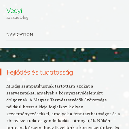
Vegyi
Reakció Blog
NAVIGATION
Skip to content
Fejlődés és tudatosság
Mindig szimpatikusnak tartottam azokat a
szervezeteket, amelyek a környezetvédelemért
dolgoznak. A Magyar Természetvédők Szövetsége
például hosszú ideje foglalkozik olyan
kezdeményezésekkel, amelyek a fenntarthatóságot és a
környezettudatos gondolkodást támogatják. Nőként
fontosnak érzem, hogy figyeljünk a környezetünkre, és