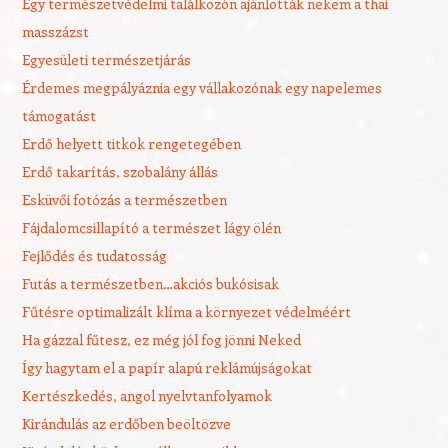
Egy természetvédelmi találkozón ajánlották nekem a thai
masszázst
Egyesületi természetjárás
Érdemes megpályáznia egy vállakozónak egy napelemes
támogatást
Erdő helyett titkok rengetegében
Erdő takarítás, szobalány állás
Esküvői fotózás a természetben
Fájdalomcsillapító a természet lágy ölén
Fejlődés és tudatosság
Futás a természetben…akciós bukósisak
Fűtésre optimalizált klíma a környezet védelméért
Ha gázzal fűtesz, ez még jól fog jönni Neked
Így hagytam el a papír alapú reklámújságokat
Kertészkedés, angol nyelvtanfolyamok
Kirándulás az erdőben beöltözve