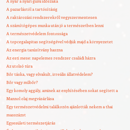
A nyár a nyári gumi időszaka
A pazarlástól a tartósításig
A raktározási rendszerekről vegyszermentesen
A számítógépes munka után jó a természetben lenni
A természetvédelem fontossága
A topcegalapitas segítségével védjük majd a környezetet
Az energia tanúsítvány haszna
Az esti mese: napelemes rendszer családi házra
Az utolsó túra
Bőr táska, vagy elvakult, irreális állatvédelem?
Bőr vagy műbőr?
Egy komoly aggály, aminek az enyhítésében sokat segített a
Mannol olaj megvásárlása
Egy természetvédelmi találkozón ajánlották nekem a thai
masszázst
Egyesületi természetjárás