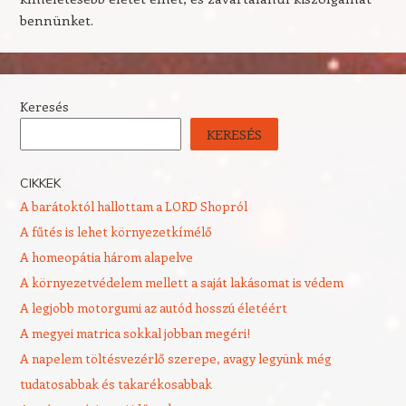
bennünket.
Keresés
KERESÉS
CIKKEK
A barátoktól hallottam a LORD Shopról
A fűtés is lehet környezetkímélő
A homeopátia három alapelve
A környezetvédelem mellett a saját lakásomat is védem
A legjobb motorgumi az autód hosszú életéért
A megyei matrica sokkal jobban megéri!
A napelem töltésvezérlő szerepe, avagy legyünk még
tudatosabbak és takarékosabbak