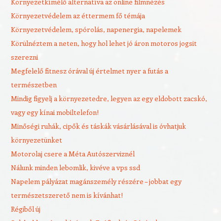
Környezetkímélő alternatíva az online filmnézés
Környezetvédelem az éttermem fő témája
Környezetvédelem, spórolás, napenergia, napelemek
Körülnéztem a neten, hogy hol lehet jó áron motoros jogsit
szerezni
Megfelelő fitnesz órával új értelmet nyer a futás a
természetben
Mindig figyelj a környezetedre, legyen az egy eldobott zacskó,
vagy egy kínai mobiltelefon!
Minőségi ruhák, cipők és táskák vásárlásával is óvhatjuk
környezetünket
Motorolaj csere a Méta Autószerviznél
Nálunk minden lebomlik, kivéve a vps ssd
Napelem pályázat magánszemély részére – jobbat egy
természetszerető nem is kívánhat!
Régiből új