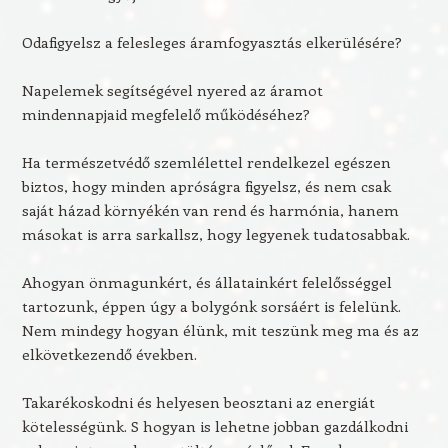
Odafigyelsz a felesleges áramfogyasztás elkerülésére?
Napelemek segítségével nyered az áramot
mindennapjaid megfelelő működéséhez?
Ha természetvédő szemlélettel rendelkezel egészen
biztos, hogy minden apróságra figyelsz, és nem csak
saját házad környékén van rend és harmónia, hanem
másokat is arra sarkallsz, hogy legyenek tudatosabbak.
Ahogyan önmagunkért, és állatainkért felelősséggel
tartozunk, éppen úgy a bolygónk sorsáért is felelünk.
Nem mindegy hogyan élünk, mit teszünk meg ma és az
elkövetkezendő években.
Takarékoskodni és helyesen beosztani az energiát
kötelességünk. S hogyan is lehetne jobban gazdálkodni