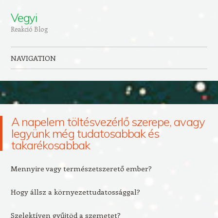
Vegyi
Reakció Blog
NAVIGATION
Skip to content
A napelem töltésvezérlő szerepe, avagy
legyünk még tudatosabbak és
takarékosabbak
Mennyire vagy természetszerető ember?
Hogy állsz a környezettudatossággal?
Szelektíven gyűjtöd a szemetet?