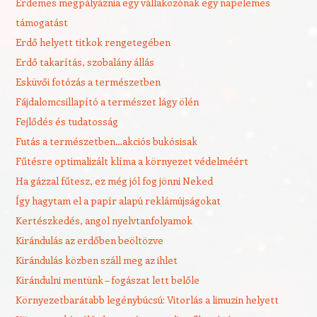
Érdemes megpályáznia egy vállakozónak egy napelemes
támogatást
Erdő helyett titkok rengetegében
Erdő takarítás, szobalány állás
Esküvői fotózás a természetben
Fájdalomcsillapító a természet lágy ölén
Fejlődés és tudatosság
Futás a természetben…akciós bukósisak
Fűtésre optimalizált klíma a környezet védelméért
Ha gázzal fűtesz, ez még jól fog jönni Neked
Így hagytam el a papír alapú reklámújságokat
Kertészkedés, angol nyelvtanfolyamok
Kirándulás az erdőben beöltözve
Kirándulás közben száll meg az ihlet
Kirándulni mentünk – fogászat lett belőle
Környezetbarátabb legénybúcsú: Vitorlás a limuzin helyett