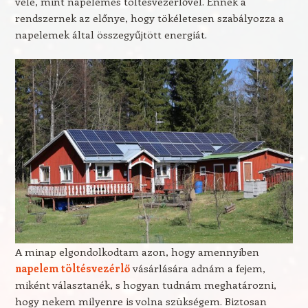
vele, mint napelemes töltésvezérlővel. Ennek a
rendszernek az előnye, hogy tökéletesen szabályozza a
napelemek által összegyűjtött energiát.
A minap elgondolkodtam azon, hogy amennyiben
napelem töltésvezérlő
vásárlására adnám a fejem,
miként választanék, s hogyan tudnám meghatározni,
hogy nekem milyenre is volna szükségem. Biztosan