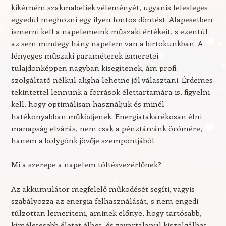
kikérném szakmabeliek véleményét, ugyanis felesleges
egyedül meghozni egy ilyen fontos döntést. Alapesetben
ismerni kell a napelemeink műszaki értékeit, s ezentúl
az sem mindegy hány napelem van a birtokunkban. A
lényeges műszaki paraméterek ismeretei
tulajdonképpen nagyban kisegítenek, ám profi
szolgáltató nélkül aligha lehetne jól választani. Érdemes
tekintettel lennünk a források élettartamára is, figyelni
kell, hogy optimálisan használjuk és minél
hatékonyabban működjenek. Energiatakarékosan élni
manapság elvárás, nem csak a pénztárcánk örömére,
hanem a bolygónk jövője szempontjából.
Mi a szerepe a napelem töltésvezérlőnek?
Az akkumulátor megfelelő működését segíti, vagyis
szabályozza az energia felhasználását, s nem engedi
túlzottan lemeríteni, aminek előnye, hogy tartósabb,
kíméletesebb életet élhet, és zavartalanul kiszolgálhat