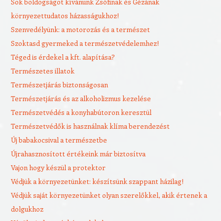
Sok boldogságot kívánunk Zsófinak és Gézának
környezettudatos házasságukhoz!
Szenvedélyünk: a motorozás és a természet
Szoktasd gyermeked a természetvédelemhez!
Téged is érdekel a kft. alapítása?
Természetes illatok
Természetjárás biztonságosan
Természetjárás és az alkoholizmus kezelése
Természetvédés a konyhabútoron keresztül
Természetvédők is használnak klíma berendezést
Új babakocsival a természetbe
Újrahasznosított értékeink már biztosítva
Vajon hogy készül a protektor
Védjük a környezetünket: készítsünk szappant házilag!
Védjük saját környezetünket olyan szerelőkkel, akik értenek a
dolgukhoz