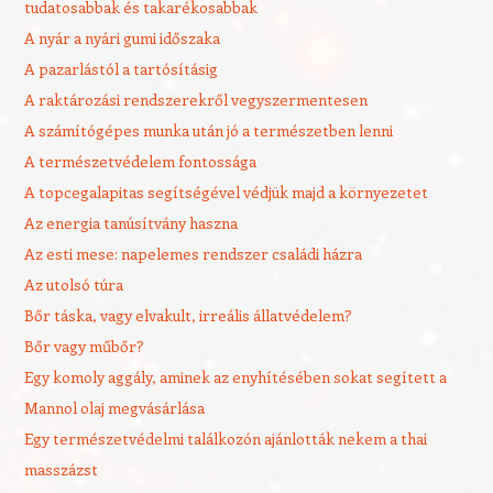
tudatosabbak és takarékosabbak
A nyár a nyári gumi időszaka
A pazarlástól a tartósításig
A raktározási rendszerekről vegyszermentesen
A számítógépes munka után jó a természetben lenni
A természetvédelem fontossága
A topcegalapitas segítségével védjük majd a környezetet
Az energia tanúsítvány haszna
Az esti mese: napelemes rendszer családi házra
Az utolsó túra
Bőr táska, vagy elvakult, irreális állatvédelem?
Bőr vagy műbőr?
Egy komoly aggály, aminek az enyhítésében sokat segített a
Mannol olaj megvásárlása
Egy természetvédelmi találkozón ajánlották nekem a thai
masszázst