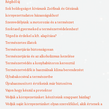
Régiből új
Sok boldogságot kívánunk Zsófinak és Gézának
környezettudatos házasságukhoz!
Szenvedélyünk: a motorozás és a természet
Szoktasd gyermeked a természetvédelemhez!
Téged is érdekel a kft. alapítása?
Természetes illatok
Természetjárás biztonságosan
Természetjárás és az alkoholizmus kezelése
Természetvédés a konyhabútoron keresztül
Természetvédők is használnak klíma berendezést
Új babakocsival a természetbe
Újrahasznosított értékeink már biztosítva
Vajon hogy készül a protektor
Védjük a környezetünket: készítsünk szappant házilag!
Védjük saját környezetünket olyan szerelőkkel, akik értenek a