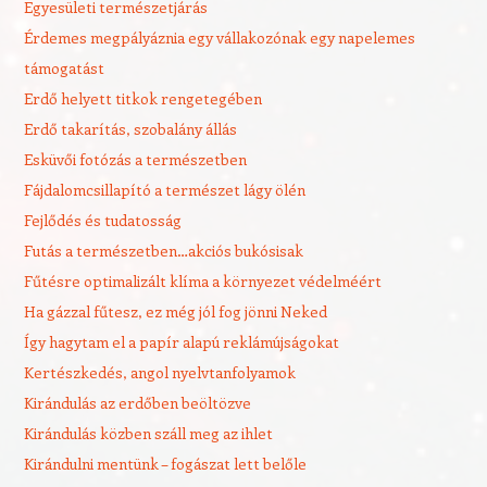
Egyesületi természetjárás
Érdemes megpályáznia egy vállakozónak egy napelemes
támogatást
Erdő helyett titkok rengetegében
Erdő takarítás, szobalány állás
Esküvői fotózás a természetben
Fájdalomcsillapító a természet lágy ölén
Fejlődés és tudatosság
Futás a természetben…akciós bukósisak
Fűtésre optimalizált klíma a környezet védelméért
Ha gázzal fűtesz, ez még jól fog jönni Neked
Így hagytam el a papír alapú reklámújságokat
Kertészkedés, angol nyelvtanfolyamok
Kirándulás az erdőben beöltözve
Kirándulás közben száll meg az ihlet
Kirándulni mentünk – fogászat lett belőle