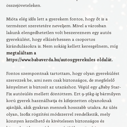
összejöveteleken.
Mióta elég idős lett a gyerekem fontos, hogy őt is a
természet szeretetére neveljem. Mivel a városban
lakunk elengedhetetlen volt beszereznem egy autós
gyerekülést, hogy elkísérhessen a csoportos
kirándulásokra is. Nem sokáig kellett keresgélnem, míg
megtaláltam a
https://www.babaverda.hu/autosgyerekules oldalát.
Fontos szempontnak tartottam, hogy olyan gyerekülést
szerezzek be, ami nem csak biztonságos, de megfelelő
kényelmet is biztosít az utazáshoz. Végül egy 4Baby Star-
Fix autósülés mellett döntöttem. Ezt 9-36kg-ig bármilyen
korú gyerek használhatja és kifejezetten olyanoknak
ajánlják, akik gyakran mennek hosszabb utakra. Az ülés
olyan, Isofix rögzítési módszerrel rendelkezik, mely
könnyen kezelhető és kivételesen biztonságos és