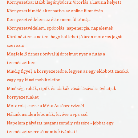
Környezetbarátabb legénybúcsú: Vitorlás a limuzin helyett
Környezetkímélő alternatíva az online filmnézés
Környezetvédelem az éttermem fő témája
Környezetvédelem, spórolás, napenergia, napelemek
Körülnéztem a neten, hogy hol lehet jó áron motoros jogsit
szerezni
Megfelelő fitnesz órával új értelmet nyer a futás a
természetben
Mindig figyelj a környezetedre, legyen az egy eldobott zacskó,
vagy egy kínai mobiltelefon!
Minőségi ruhák, cipők és táskák vásárlásával is óvhatjuk
környezetünket
Motorolaj csere a Méta Autószerviznél
Nálunk minden lebomlik, kivéve a vps ssd
Napelem pályázat magánszemély részére – jobbat egy
természetszerető nem is kívánhat!