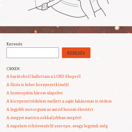
Keresés
KERESÉS
CIKKEK
A barátoktól hallottam a LORD Shopról
A fűtés is lehet környezetkímélő
A homeopátia három alapelve
A környezetvédelem mellett a saját lakásomat is védem
A legjobb motorgumi az autód hosszú életéért
A megyei matrica sokkal jobban megéri!
A napelem töltésvezérlő szerepe, avagy legyünk még