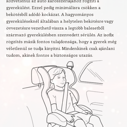
közvetlenül az autó karosszériájához rögzíti a
gyerekülést. Ezzel pedig minimálisra csökken a
bekötésből adódó kockázat. A hagyományos
gyereküléseknél általában a helytelen bekötésre vagy
övvezetésre vezethető vissza a legtöbb balesetből
származó gyerekülésben szenvedett sérülés. Az isofix
rögzítés másik fontos tulajdonsága, hogy a gyerek még
véletlenül se tudja kinyitni. Mindenkinek csak ajánlani
tudom, akinek fontos a biztonságos utazás.