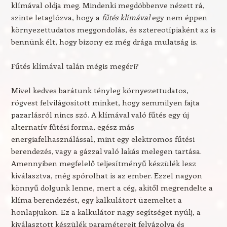
klímával oldja meg. Mindenki megdöbbenve nézett rá,
szinte letaglózva, hogy a
fűtés klímával
egy nem éppen
környezettudatos meggondolás, és sztereotípiaként az is
bennünk élt, hogy bizony ez még drága mulatság is.
Fűtés klímával talán mégis megéri?
Mivel kedves barátunk tényleg környezettudatos,
rögvest felvilágosított minket, hogy semmilyen fajta
pazarlásról nincs szó. A klímával való fűtés egy új
alternatív fűtési forma, egész más
energiafelhasználással, mint egy elektromos fűtési
berendezés, vagy a gázzal való lakás melegen tartása.
Amennyiben megfelelő teljesítményű készülék lesz
kiválasztva, még spórolhat is az ember. Ezzel nagyon
könnyű dolgunk lenne, mert a cég, akitől megrendelte a
klíma berendezést, egy kalkulátort üzemeltet a
honlapjukon. Ez a kalkulátor nagy segítséget nyúlj, a
kiválasztott készülék paramétereit felvázolva és