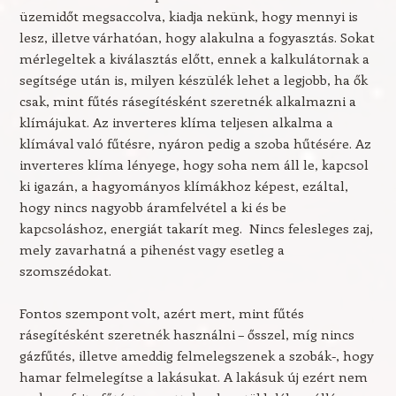
üzemidőt megsaccolva, kiadja nekünk, hogy mennyi is
lesz, illetve várhatóan, hogy alakulna a fogyasztás. Sokat
mérlegeltek a kiválasztás előtt, ennek a kalkulátornak a
segítsége után is, milyen készülék lehet a legjobb, ha ők
csak, mint fűtés rásegítésként szeretnék alkalmazni a
klímájukat. Az inverteres klíma teljesen alkalma a
klímával való fűtésre, nyáron pedig a szoba hűtésére. Az
inverteres klíma lényege, hogy soha nem áll le, kapcsol
ki igazán, a hagyományos klímákhoz képest, ezáltal,
hogy nincs nagyobb áramfelvétel a ki és be
kapcsoláshoz, energiát takarít meg. Nincs felesleges zaj,
mely zavarhatná a pihenést vagy esetleg a
szomszédokat.
Fontos szempont volt, azért mert, mint fűtés
rásegítésként szeretnék használni – ősszel, míg nincs
gázfűtés, illetve ameddig felmelegszenek a szobák-, hogy
hamar felmelegítse a lakásukat. A lakásuk új ezért nem