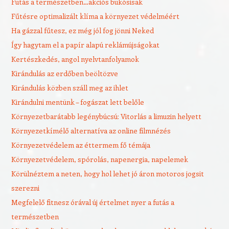
Futás a természetben…akciós bukósisak
Fűtésre optimalizált klíma a környezet védelméért
Ha gázzal fűtesz, ez még jól fog jönni Neked
Így hagytam el a papír alapú reklámújságokat
Kertészkedés, angol nyelvtanfolyamok
Kirándulás az erdőben beöltözve
Kirándulás közben száll meg az ihlet
Kirándulni mentünk – fogászat lett belőle
Környezetbarátabb legénybúcsú: Vitorlás a limuzin helyett
Környezetkímélő alternatíva az online filmnézés
Környezetvédelem az éttermem fő témája
Környezetvédelem, spórolás, napenergia, napelemek
Körülnéztem a neten, hogy hol lehet jó áron motoros jogsit
szerezni
Megfelelő fitnesz órával új értelmet nyer a futás a
természetben