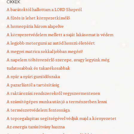
CIKKEK
A barátoktól hallottam a LORD Shopról
A fűtés is lehet környezetkímélő
A homeopátia három alapelve
A környezetvédelem mellett a saját lakásomat is védem
A legjobb motorgumi az autód hosszú életéért
A megyei matrica sokkal jobban megéri!
A napelem töltésvezérlő szerepe, avagy legyünk még
tudatosabbak és takarékosabbak
A nyár a nyári gumi időszaka
A pazarlástól a tartósításig
A raktározási rendszerekről vegyszermentesen
A számítógépes munka után jó a természetben lenni
A természetvédelem fontossága
A topcegalapitas segítségével védjük majd a környezetet
Az energia tanúsítvány haszna