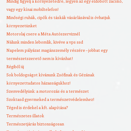
Mindig figyelj a környezetedre, legyen az egy eldobott zacskó,
vagy egy kínai mobiltelefon!
Minőségi ruhák, cipők és táskák vásárlásával is óvhatjuk
környezetünket
Motorolaj csere a Méta Autószerviznél
Nálunk minden lebomlik, kivéve a vps ssd
Napelem pályázat magánszemély részére – jobbat egy
természetszerető nem is kívánhat!
Régiből új
Sok boldogságot kívánunk Zsófinak és Gézának
környezettudatos házasságukhoz!
Szenvedélyünk: a motorozás és a természet
Szoktasd gyermeked a természetvédelemhez!
Téged is érdekel a kft. alapítása?
Természetes illatok
Természetjárás biztonságosan