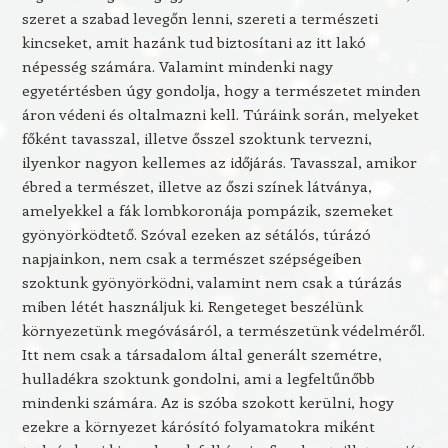
szeret a szabad levegőn lenni, szereti a természeti
kincseket, amit hazánk tud biztosítani az itt lakó
népesség számára. Valamint mindenki nagy
egyetértésben úgy gondolja, hogy a természetet minden
áron védeni és oltalmazni kell. Túráink során, melyeket
főként tavasszal, illetve ősszel szoktunk tervezni,
ilyenkor nagyon kellemes az időjárás. Tavasszal, amikor
ébred a természet, illetve az őszi színek látványa,
amelyekkel a fák lombkoronája pompázik, szemeket
gyönyörködtető. Szóval ezeken az sétálós, túrázó
napjainkon, nem csak a természet szépségeiben
szoktunk gyönyörködni, valamint nem csak a túrázás
miben létét használjuk ki. Rengeteget beszélünk
környezetünk megóvásáról, a természetünk védelméről.
Itt nem csak a társadalom által generált szemétre,
hulladékra szoktunk gondolni, ami a legfeltűnőbb
mindenki számára. Az is szóba szokott kerülni, hogy
ezekre a környezet kárósító folyamatokra miként