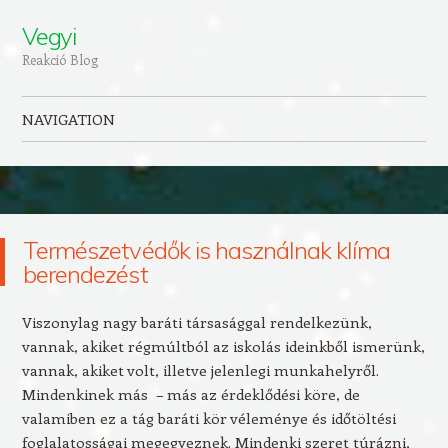
Vegyi
Reakció Blog
NAVIGATION
Skip to content
Természetvédők is használnak klíma
berendezést
Viszonylag nagy baráti társasággal rendelkezünk,
vannak, akiket régmúltból az iskolás ideinkből ismerünk,
vannak, akiket volt, illetve jelenlegi munkahelyről.
Mindenkinek más – más az érdeklődési köre, de
valamiben ez a tág baráti kör véleménye és időtöltési
foglalatosságai megegyeznek. Mindenki szeret túrázni,