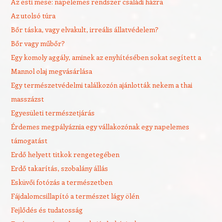
Az esti mese: napelemes rendszer családi házra
Az utolsó túra
Bőr táska, vagy elvakult, irreális állatvédelem?
Bőr vagy műbőr?
Egy komoly aggály, aminek az enyhítésében sokat segített a
Mannol olaj megvásárlása
Egy természetvédelmi találkozón ajánlották nekem a thai
masszázst
Egyesületi természetjárás
Érdemes megpályáznia egy vállakozónak egy napelemes
támogatást
Erdő helyett titkok rengetegében
Erdő takarítás, szobalány állás
Esküvői fotózás a természetben
Fájdalomcsillapító a természet lágy ölén
Fejlődés és tudatosság