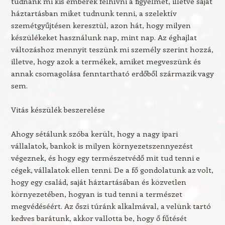
tudnánk mi kis emberek felhívni a figyelmet, illetve saját
háztartásban miket tudnunk tenni, a szelektív
szemétgyűjtésen keresztül, azon hát, hogy milyen
készülékeket használunk nap, mint nap. Az éghajlat
változáshoz mennyit teszünk mi személy szerint hozzá,
illetve, hogy azok a termékek, amiket megveszünk és
annak csomagolása fenntartható erdőből származik vagy
sem.
Vitás készülék beszerelése
Ahogy sétálunk szóba került, hogy a nagy ipari
vállalatok, bankok is milyen környezetszennyezést
végeznek, és hogy egy természetvédő mit tud tenni e
cégek, vállalatok ellen tenni. De a fő gondolatunk az volt,
hogy egy család, saját háztartásában és közvetlen
környezetében, hogyan is tud tenni a természet
megvédéséért. Az őszi túránk alkalmával, a velünk tartó
kedves barátunk, akkor vallotta be, hogy ő fűtését