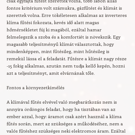
csak egyfajta fűtést szerettek volna, több lábon állás
fontos kritérium volt számukra, gázfűtést és klímát is
szerettek volna. Erre tökéletesen alkalmas az inverteres
klíma fűtési fokozata, kevés idő alatt magas
hőmérsékletet fúj ki magából, ezáltal hamar
felmelegszik a szoba és a komfortiét is növekszik. Egy
magasabb teljesítményű klímát választottak, hogy
mindenképpen, mint fűtésileg, mint hűtésileg is
remekül lássa el a feladatát. Fűtésre a klímát nagy része
-15 fokig alkalmas, azután nem tudja kellő kepén, hozni
azt a teljesítményt, amit elvárnának tőle.
Fontos a környezetkímélés
A klímával fűtés elvével való megbarátkozás nem is
annyira ördöngös feladat, hogy ha tisztában van az
ember azzal, hogy: áramot csak azért használ a klíma
fűtés során, mert az szükséges a működéséhez, nem a
valós fűtéshez szükséges neki elektromos áram. Ezáltal