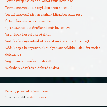
Természetjárás és az alkoholizmus kezelése
Természetvédés a konyhabútoron keresztül
Természetvédők is használnak klíma berendezést
Új babakocsival a természetbe
Újrahasznosított értékeink már biztosítva
Vajon hogy készül a protektor
Védjük a környezetünket: készítsünk szappant házilag!
Védjük saját környezetünket olyan szerelőkkel, akik értenek a
dolgukhoz
Végül minden másképp alakult
Webshop készítés elérhető árakon
Proudly powered by WordPress
Theme: Confit by
WordPress.com
.