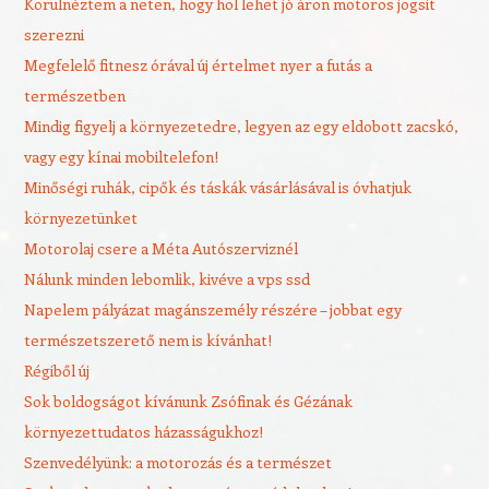
Körülnéztem a neten, hogy hol lehet jó áron motoros jogsit
szerezni
Megfelelő fitnesz órával új értelmet nyer a futás a
természetben
Mindig figyelj a környezetedre, legyen az egy eldobott zacskó,
vagy egy kínai mobiltelefon!
Minőségi ruhák, cipők és táskák vásárlásával is óvhatjuk
környezetünket
Motorolaj csere a Méta Autószerviznél
Nálunk minden lebomlik, kivéve a vps ssd
Napelem pályázat magánszemély részére – jobbat egy
természetszerető nem is kívánhat!
Régiből új
Sok boldogságot kívánunk Zsófinak és Gézának
környezettudatos házasságukhoz!
Szenvedélyünk: a motorozás és a természet