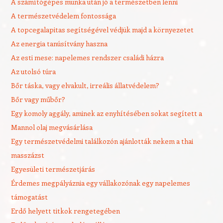
A számítógépes munka után jó a természetben lenni
A természetvédelem fontossága
A topcegalapitas segítségével védjük majd a környezetet
Az energia tanúsítvány haszna
Az esti mese: napelemes rendszer családi házra
Az utolsó túra
Bőr táska, vagy elvakult, irreális állatvédelem?
Bőr vagy műbőr?
Egy komoly aggály, aminek az enyhítésében sokat segített a
Mannol olaj megvásárlása
Egy természetvédelmi találkozón ajánlották nekem a thai
masszázst
Egyesületi természetjárás
Érdemes megpályáznia egy vállakozónak egy napelemes
támogatást
Erdő helyett titkok rengetegében