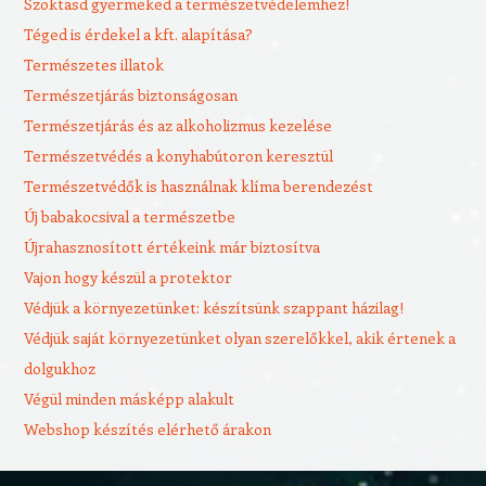
Szoktasd gyermeked a természetvédelemhez!
Téged is érdekel a kft. alapítása?
Természetes illatok
Természetjárás biztonságosan
Természetjárás és az alkoholizmus kezelése
Természetvédés a konyhabútoron keresztül
Természetvédők is használnak klíma berendezést
Új babakocsival a természetbe
Újrahasznosított értékeink már biztosítva
Vajon hogy készül a protektor
Védjük a környezetünket: készítsünk szappant házilag!
Védjük saját környezetünket olyan szerelőkkel, akik értenek a
dolgukhoz
Végül minden másképp alakult
Webshop készítés elérhető árakon