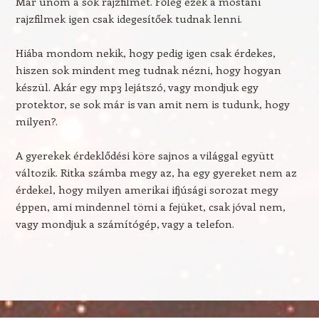
Már unom a sok rajzfilmet. Főleg ezek a mostani
rajzfilmek igen csak idegesítőek tudnak lenni.
Hiába mondom nekik, hogy pedig igen csak érdekes,
hiszen sok mindent meg tudnak nézni, hogy hogyan
készül. Akár egy mp3 lejátszó, vagy mondjuk egy
protektor, se sok már is van amit nem is tudunk, hogy
milyen?.
A gyerekek érdeklődési köre sajnos a világgal együtt
változik. Ritka számba megy az, ha egy gyereket nem az
érdekel, hogy milyen amerikai ifjúsági sorozat megy
éppen, ami mindennel tömi a fejüket, csak jóval nem,
vagy mondjuk a számítógép, vagy a telefon.