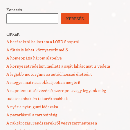
Keresés
KERESÉS
CIKKEK
A barátoktól hallottam a LORD Shopról
A fűtés is lehet környezetkímélő
A homeopátia három alapelve
A környezetvédelem mellett a saját lakásomat is védem
A legjobb motorgumi az autód hosszú életéért
A megyei matrica sokkal jobban megéri!
A napelem töltésvezérlő szerepe, avagy legyünk még
tudatosabbak és takarékosabbak
A nyár a nyári gumi időszaka
A pazarlástól a tartósításig
A raktározási rendszerekről vegyszermentesen