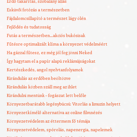
Erdő takarítás, szobalány állás
Esküvői fotózás a természetben
Fájdalomcsillapító a természet lágy ölén
Fejlődés és tudatosság
Futás a természetben…akciós bukósisak
Fűtésre optimalizált klíma a környezet védelméért
Ha gázzal fűtesz, ez még jól fog jönni Neked
Így hagytam el a papír alapú reklámújságokat
Kertészkedés, angol nyelvtanfolyamok
Kirándulás az erdőben beöltözve
Kirándulás közben száll meg az ihlet
Kirándulni mentünk – fogászat lett belőle
Környezetbarátabb legénybúcsú: Vitorlás a limuzin helyett
Környezetkímélő alternatíva az online filmnézés
Környezetvédelem az éttermem fő témája
Környezetvédelem, spórolás, napenergia, napelemek