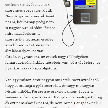
vetítenek a tévében, a sok
szerelmes sorozaton kívül.
Nem is igazán szeretek tévét
nézni, hétköznap pedig nem
is nagyon van rá időm. Estére
mire hazaérek, amit
szeretnék megnézni esetleg
az a híradó lehet, de mivel
általában ilyenkor van
fürdés, vagy vacsora, az esetek nagy többségében
lemaradok róla. Inkább hétvégén van idő a tévézésre, de
ilyenkor is csak kapcsolgatom.
Van egy műsor, amit nagyon szeretek, mert arról szól,
hogy bemutatja a gyártósorokat, és hogy mi hogyan
készül, miből… Persze a gyerekeknek nem éppen a
kedvenc műsora, és sokszor hallgatom a nyafogást, hogy
ők ezt nem akarják nézni, de nem mindig engedek nekik.