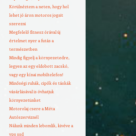
Körülnéztem a neten, hogy hol
lehet jó áron motoros jogsit
szerezni
Megfelelő fitnesz órával új
értelmet nyer a futás a
természetben
Mindig figyelj a környezetedre,
legyen az egy eldobott zacskó,
vagy egy kínai mobiltelefon!
Minőségi ruhák, cipők és táskák
vásárlásával is óvhatjuk
környezetünket
Motorolaj csere a Méta
Autószerviznél
Nálunk minden lebomlik, kivéve a
vps ssd