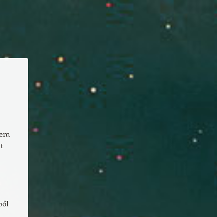
nem
t
ből