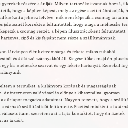
 gyerekek részére ajánlják. Milyen tartozékok vannak hozzá, ill
üntetik, hogy a képhez képest, mely az egész szettet ábrázolják, 
ud kinézni a jelmez felvéve, mik nem képezik a csomag tartalmá
s jelmeznél korrekten feltüntették, hogy maga a méhecske tes
 képezik a csomag részét, a képen illusztrációként feltüntetett
 harisnya, cipő és kis fejpánt nem része a szállítmánynak.
on látványos élénk citromsárga és fekete csíkos ruhából –
stből és átlátszó szárnyakból áll. Kiegészítőket majd én pluszb
gy kis méhecske szarvat és egy fekete harisnyát. Remekül fog
islányunk.
deltem a terméket, a kislányom korának és magasságának
. Az interneten való vásárlás előnyeit kihasználva, gyorsan
 az űrlapot megadva adataimat. Nagyon tetszett, hogy a szállítá
 a várható szállítási időt feltüntette. Fizetési módként a futárn
st választottam, szeretem azt a fajta kontaktot, hogy én fizetek
n az áruért.