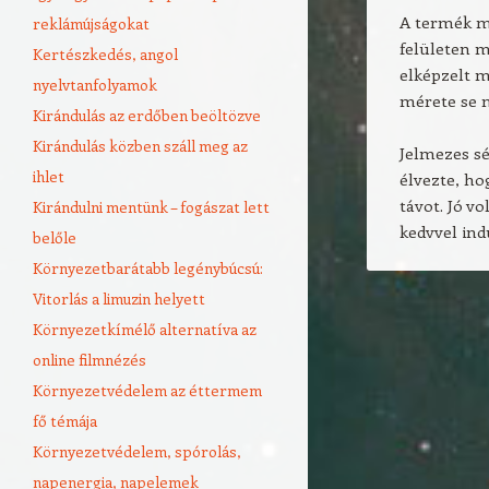
A termék me
reklámújságokat
felületen m
Kertészkedés, angol
elképzelt m
nyelvtanfolyamok
mérete se 
Kirándulás az erdőben beöltözve
Kirándulás közben száll meg az
Jelmezes sé
ihlet
élvezte, ho
távot. Jó vo
Kirándulni mentünk – fogászat lett
kedvvel ind
belőle
Környezetbarátabb legénybúcsú:
Vitorlás a limuzin helyett
Környezetkímélő alternatíva az
online filmnézés
Környezetvédelem az éttermem
fő témája
Környezetvédelem, spórolás,
napenergia, napelemek