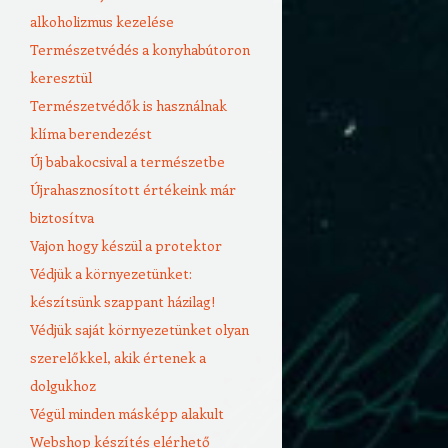
alkoholizmus kezelése
Természetvédés a konyhabútoron
keresztül
Természetvédők is használnak
klíma berendezést
Új babakocsival a természetbe
Újrahasznosított értékeink már
biztosítva
Vajon hogy készül a protektor
Védjük a környezetünket:
készítsünk szappant házilag!
Védjük saját környezetünket olyan
szerelőkkel, akik értenek a
dolgukhoz
Végül minden másképp alakult
Webshop készítés elérhető