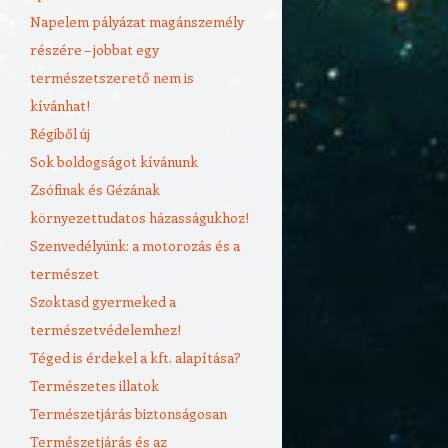
Napelem pályázat magánszemély
részére – jobbat egy
természetszerető nem is
kívánhat!
Régiből új
Sok boldogságot kívánunk
Zsófinak és Gézának
környezettudatos házasságukhoz!
Szenvedélyünk: a motorozás és a
természet
Szoktasd gyermeked a
természetvédelemhez!
Téged is érdekel a kft. alapítása?
Természetes illatok
Természetjárás biztonságosan
Természetjárás és az