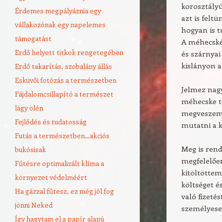
korosztályú
Érdemes megpályáznia egy
azt is felt
vállakozónak egy napelemes
hogyan is t
támogatást
A méhecské
Erdő helyett titkok rengetegében
és szárnyai
kislányon a
Erdő takarítás, szobalány állás
Esküvői fotózás a természetben
Jelmez nagy
Fájdalomcsillapító a természet
méhecske te
lágy ölén
megveszem e
Fejlődés és tudatosság
mutatni a k
Futás a természetben…akciós
Meg is ren
bukósisak
megfelelően
Fűtésre optimalizált klíma a
kitöltöttem
környezet védelméért
költséget és
Ha gázzal fűtesz, ez még jól fog
való fizeté
jönni Neked
személyese
Így hagytam el a papír alapú