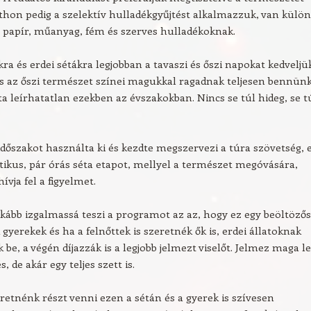
tthon pedig a szelektív hulladékgyűjtést alkalmazzuk, van külön
 papír, műanyag, fém és szerves hulladékoknak.
kra és erdei sétákra legjobban a tavaszi és őszi napokat kedveljü
s az őszi természet színei magukkal ragadnak teljesen bennünk
ata leírhatatlan ezekben az évszakokban. Nincs se túl hideg, se t
 időszakot használta ki és kezdte megszervezi a túra szövetség, 
ikus, pár órás séta etapot, mellyel a természet megóvására,
ívja fel a figyelmet.
ább izgalmassá teszi a programot az az, hogy ez egy beöltözős
 gyerekek és ha a felnőttek is szeretnék ők is, erdei állatoknak
 be, a végén díjazzák is a legjobb jelmezt viselőt. Jelmez maga l
s, de akár egy teljes szett is.
etnénk részt venni ezen a sétán és a gyerek is szívesen