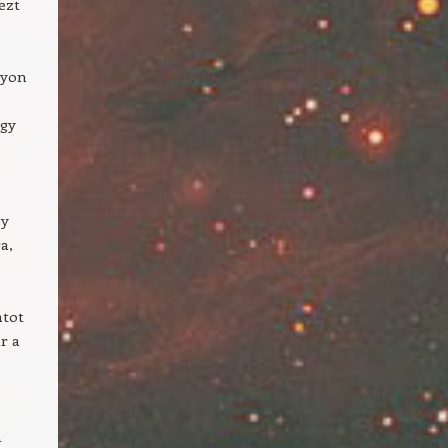
ezt
gyon
egy
gy
a,
atot
r a
n