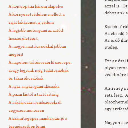
ezzel is. O
A homeopátia három alapelve
dobozunk a
A környezetvédelem mellett a
saját lakásomat is védem
Kisebb túrá
A legjobb motorgumi az autód
Az ébredő é
hosszú életéért
Az erdő ill
A megyei matrica sokkal jobban
meleg.
megéri!
Ezt az őszi
A napelem töltésvezérlő szerepe,
olyan temat
avagy legyünk még tudatosabbak
védelmére h
és takarékosabbak
A nyár a nyári gumi időszaka
Ami még ink
A pazarlástól a tartósításig
séta lesz. A
öltözhetnek
A raktározási rendszerekről
egy arcfesté
vegyszermentesen
A számítógépes munka után jó a
Nagyon szer
természetben lenni