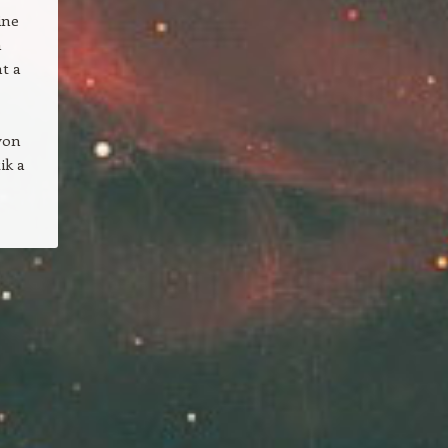
ine
m
nt a
yon
ik a