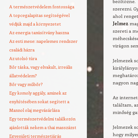
beöltözne. 
A természetvédelem fontossága
szerezni. G
A topcegalapitas segítségével
ahol renget
Jelmez
maga
védjük majd a környezetet
szereti a m
Az energia tanúsítvány haszna
méhecskése
Az esti mese: napelemes rendszer
virágon sem
családi házra
Az utolsó túra
Jelmezek so
Bőr táska, vagy elvakult, irreális
királylányo
meghatároz
állatvédelem?
nagyon nagy
Bőr vagy műbőr?
Egy komoly aggály, aminek az
Az internet
enyhítésében sokat segített a
találtam, 
Mannol olaj megvásárlása
minőség gar
Egy természetvédelmi találkozón
Jelmezek so
ajánlották nekem a thai masszázst
hogy milyen
Egyesületi természetjárás