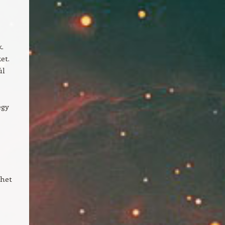
k.
et.
úl
egy
ehet