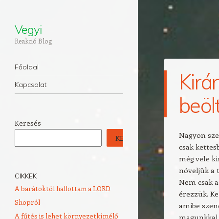
Vegyi
Reakció Blog
Navigation
Skip to content
Főoldal
Kirá
Kapcsolat
beöl
Keresés
Nagyon sze
KERESÉS
csak kettes
még vele ki
növeljük a t
CIKKEK
Nem csak a
A barátoktól hallottam a LORD
érezzük. Ke
Shopról
amibe szend
A fűtés is lehet környezetkímélő
magunkkal. 