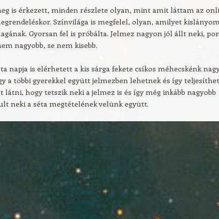
g is érkezett, minden részlete olyan, mint amit láttam az onl
egrendeléskor. Színvilága is megfelel, olyan, amilyet kislányo
agának. Gyorsan fel is próbálta. Jelmez nagyon jól állt neki, po
nem nagyobb, se nem kisebb.
ta napja is elérhetett a kis sárga fekete csíkos méhecskénk nag
gy a többi gyerekkel együtt jelmezben lehetnek és így teljesíthet
lt látni, hogy tetszik neki a jelmez is és így még inkább nagyobb
ult neki a séta megtételének velünk együtt.