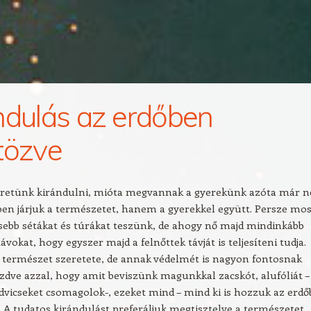
ndulás az erdőben
tözve
retünk kirándulni, mióta megvannak a gyerekünk azóta már 
ben járjuk a természetet, hanem a gyerekkel együtt. Persze mos
sebb sétákat és túrákat teszünk, de ahogy nő majd mindinkább
ávokat, hogy egyszer majd a felnőttek távját is teljesíteni tudja.
 természet szeretete, de annak védelmét is nagyon fontosnak
zdve azzal, hogy amit beviszünk magunkkal zacskót, alufóliát –
vicseket csomagolok-, ezeket mind – mind ki is hozzuk az erdő
A tudatos kirándulást preferáljuk megtisztelve a természetet