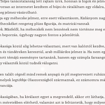
Teljes tanácstalanság lett rajtam úrrá, honnan is fogok én jelm
yorsan az internetet kezdtem el bújni és rátaláltam egy oldalra,
eg jelmez vásárolható.
 egy méhecske jelmez, erre esett választásom, Kislányom na
éhecskéket rengeteg plüss figurája, és matricái vannak
k. Másfelől, ha méhecskék nem lennének nem történne meg 
 beporzás, úgyhogy nagyon fontos a jelenlétük.
kasága közül alig lehetne választani, mert van kalóztól kezdve,
n és tündéreken keresztül, arab milliárdos jelmez is. Ha nem e
ott témájú eseményre tartanánk, hanem egy szimpla farsangr
 választék közül tudnék válogatni.
en talált cégnél mind remek anyagú és jól megtervezett ruház
amelyek legtöbbje Olaszországból származnak, ez számomra má
anciája.
kaságában, ha kiválaszt egyet a megrendelő, akkor ott láthatja,
 méretekben elérhető, valamint azt is feltüntetik, hogy milye