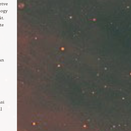
etve
hogy
t.
te
an
si
ál