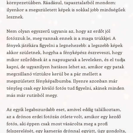
környezetükben. Ráadásul, tapasztalatból mondom:
ilyenkor a megszületett képek is sokkal jobb minőségűek
lesznek.
Nem olyan egyszerű ugyanis az, hogy az erdőt jól
fotózzuk le, meg vannak ennek is a maga trükkjei. A
fények játékára figyelni a legnehezebb: a legszebb képek
akkor születnek, hogyha a fényképész észreveszi, hogy
mikor szűrődnek át a napsugarak a leveleken, és el tudja
kapni, de ugyanilyen hatásos lehet az, amikor egy patak
megcsillanó víztükre kerül be a pár mellett a
megszületett fényképalbumba. Ilyenre azonban már
tényleg csak egy kiváló fotós tud figyelni, akinek minden
más már rutinból megy.
Az egyik legabszurdabb eset, amivel eddig találkoztam,
az a drónos erdei fotózás ötlete volt, amikor egy kezdő
fotós, aki éppen csak most vásárolta meg a profi
felszerelését, egy kamerás drónnal együtt, úgy gondolta,