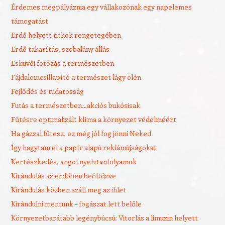
Érdemes megpályáznia egy vállakozónak egy napelemes
támogatást
Erdő helyett titkok rengetegében
Erdő takarítás, szobalány állás
Esküvői fotózás a természetben
Fájdalomcsillapító a természet lágy ölén
Fejlődés és tudatosság
Futás a természetben…akciós bukósisak
Fűtésre optimalizált klíma a környezet védelméért
Ha gázzal fűtesz, ez még jól fog jönni Neked
Így hagytam el a papír alapú reklámújságokat
Kertészkedés, angol nyelvtanfolyamok
Kirándulás az erdőben beöltözve
Kirándulás közben száll meg az ihlet
Kirándulni mentünk – fogászat lett belőle
Környezetbarátabb legénybúcsú: Vitorlás a limuzin helyett