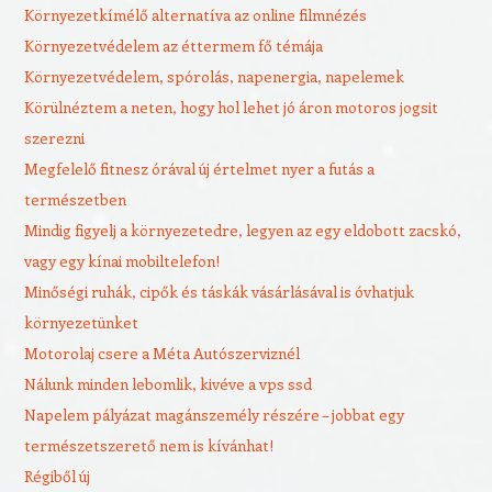
Környezetkímélő alternatíva az online filmnézés
Környezetvédelem az éttermem fő témája
Környezetvédelem, spórolás, napenergia, napelemek
Körülnéztem a neten, hogy hol lehet jó áron motoros jogsit
szerezni
Megfelelő fitnesz órával új értelmet nyer a futás a
természetben
Mindig figyelj a környezetedre, legyen az egy eldobott zacskó,
vagy egy kínai mobiltelefon!
Minőségi ruhák, cipők és táskák vásárlásával is óvhatjuk
környezetünket
Motorolaj csere a Méta Autószerviznél
Nálunk minden lebomlik, kivéve a vps ssd
Napelem pályázat magánszemély részére – jobbat egy
természetszerető nem is kívánhat!
Régiből új