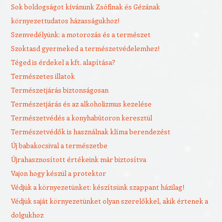
Sok boldogságot kívánunk Zsófinak és Gézának
környezettudatos házasságukhoz!
Szenvedélyünk: a motorozás és a természet
Szoktasd gyermeked a természetvédelemhez!
Téged is érdekel a kft. alapítása?
Természetes illatok
Természetjárás biztonságosan
Természetjárás és az alkoholizmus kezelése
Természetvédés a konyhabútoron keresztül
Természetvédők is használnak klíma berendezést
Új babakocsival a természetbe
Újrahasznosított értékeink már biztosítva
Vajon hogy készül a protektor
Védjük a környezetünket: készítsünk szappant házilag!
Védjük saját környezetünket olyan szerelőkkel, akik értenek a
dolgukhoz