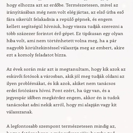
hogy elhozza azt az erdőbe. Természetesen, mivel az
irányításában még nem volt elég jártas, az első útba eső
fára sikerült felakadnia a repülő gépnek, és engem
kellett segítségül hívniuk, hogy vissza tudják szerezni a
több százezer forintot érő gépet. Ez tipikusan egy olyan
hiba volt, ami nem történhetett volna meg, ha a pár
nagyobb körültekintéssel választja meg az embert, akire
ezt a komoly feladatot bízza.
Az évek során már azt is megtanultam, hogy kik azok az
esküvői fotósok a városban, akik jól meg tudják oldani az
ilyen problémákat, és kik azok, akiket nem tanácsos
erdei fotózásra hívni. Pont ezért, ha úgy van, és a
jegyespár időben megkérdez engem, akkor én is tudok
tanácsokat adni nekik arról, hogy mi alapján vagy kit
válasszanak.
A legfontosabb szempont természetesen mindig az,