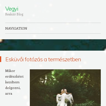
Vegyi
Reakció Blog
NAVIGATION
Skip to content
Esküvői fotózás a természetben
Mikor
erdészként
kezdtem
dolgozni,
arra