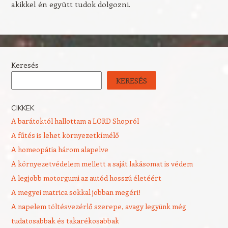
akikkel én együtt tudok dolgozni.
Keresés
KERESÉS
CIKKEK
A barátoktól hallottam a LORD Shopról
A fűtés is lehet környezetkímélő
A homeopátia három alapelve
A környezetvédelem mellett a saját lakásomat is védem
A legjobb motorgumi az autód hosszú életéért
A megyei matrica sokkal jobban megéri!
A napelem töltésvezérlő szerepe, avagy legyünk még
tudatosabbak és takarékosabbak