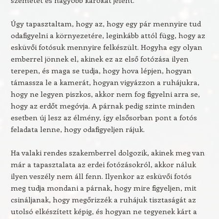
szemetet és nagyobb károkat jelent.
Úgy tapasztaltam, hogy az, hogy egy pár mennyire tud
odafigyelni a környezetére, leginkább attól függ, hogy az
esküvői fotósuk mennyire felkészült. Hogyha egy olyan
emberrel jönnek el, akinek ez az első fotózása ilyen
terepen, és maga se tudja, hogy hova lépjen, hogyan
támassza le a kamerát, hogyan vigyázzon a ruhájukra,
hogy ne legyen piszkos, akkor nem fog figyelni arra se,
hogy az erdőt megóvja. A párnak pedig szinte minden
esetben új lesz az élmény, így elsősorban pont a fotós
feladata lenne, hogy odafigyeljen rájuk.
Ha valaki rendes szakemberrel dolgozik, akinek meg van
már a tapasztalata az erdei fotózásokról, akkor náluk
ilyen veszély nem áll fenn. Ilyenkor az esküvői fotós
meg tudja mondani a párnak, hogy mire figyeljen, mit
csináljanak, hogy megőrizzék a ruhájuk tisztaságát az
utolsó elkészített képig, és hogyan ne tegyenek kárt a