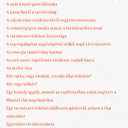
A nyár a nyári gumi időszaka
A pazarlástól a tartósításig
A raktározási rendszerekről vegyszermentesen
A számítógépes munka után jó a természetben lenni
A természetvédelem fontossága
A topcegalapitas segítségével védjük majd a környezetet
Az energia tanúsítvány haszna
Az esti mese: napelemes rendszer családi házra
Az utolsó túra
Bőr táska, vagy elvakult, irreális állatvédelem?
Bőr vagy műbőr?
Egy komoly aggály, aminek az enyhítésében sokat segített a
Mannol olaj megvásárlása
Egy természetvédelmi találkozón ajánlották nekem a thai
masszázst
Egyesületi természetjárás