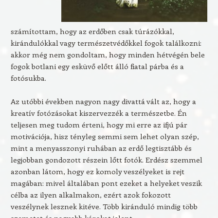
számítottam, hogy az erdőben csak túrázókkal,
kirándulókkal vagy természetvédőkkel fogok találkozni:
akkor még nem gondoltam, hogy minden hétvégén bele
fogok botlani egy esküvő előtt álló fiatal párba és a
fotósukba.
Az utóbbi években nagyon nagy divattá vált az, hogy a
kreatív fotózásokat kiszervezzék a természetbe. Én
teljesen meg tudom érteni, hogy mi erre az ifjú pár
motivációja, hisz tényleg semmi sem lehet olyan szép,
mint a menyasszonyi ruhában az erdő legtisztább és
legjobban gondozott részein lőtt fotók. Erdész szemmel
azonban látom, hogy ez komoly veszélyeket is rejt
magában: mivel általában pont ezeket a helyeket veszik
célba az ilyen alkalmakon, ezért azok fokozott
veszélynek lesznek kitéve. Több kiránduló mindig több