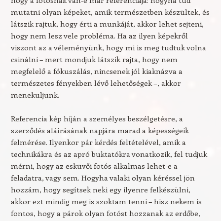
hogy a fotósnak van-e már referenciája: hogyha tud
mutatni olyan képeket, amik természetben készültek, és
látszik rajtuk, hogy érti a munkáját, akkor lehet sejteni,
hogy nem lesz vele probléma. Ha az ilyen képekről
viszont az a véleményünk, hogy mi is meg tudtuk volna
csinálni – mert mondjuk látszik rajta, hogy nem
megfelelő a fókuszálás, nincsenek jól kiaknázva a
természetes fényekben lévő lehetőségek –, akkor
meneküljünk.
Referencia kép híján a személyes beszélgetésre, a
szerződés aláírásának napjára marad a képességeik
felmérése. Ilyenkor pár kérdés feltételével, amik a
technikákra és az apró buktatókra vonatkozik, fel tudjuk
mérni, hogy az esküvői fotós alkalmas lehet-e a
feladatra, vagy sem. Hogyha valaki olyan kéréssel jön
hozzám, hogy segítsek neki egy ilyenre felkészülni,
akkor ezt mindig meg is szoktam tenni – hisz nekem is
fontos, hogy a párok olyan fotóst hozzanak az erdőbe,