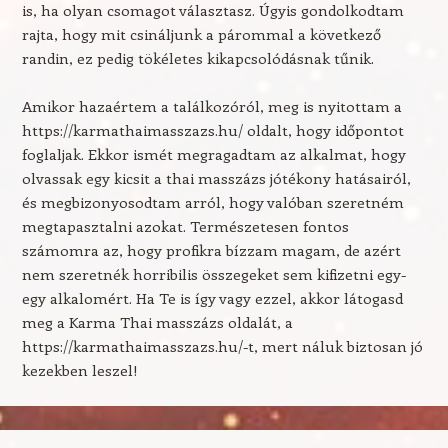
is, ha olyan csomagot választasz. Úgyis gondolkodtam
rajta, hogy mit csináljunk a párommal a következő
randin, ez pedig tökéletes kikapcsolódásnak tűnik.
Amikor hazaértem a találkozóról, meg is nyitottam a
https://karmathaimasszazs.hu/ oldalt, hogy időpontot
foglaljak. Ekkor ismét megragadtam az alkalmat, hogy
olvassak egy kicsit a thai masszázs jótékony hatásairól,
és megbizonyosodtam arról, hogy valóban szeretném
megtapasztalni azokat. Természetesen fontos
számomra az, hogy profikra bízzam magam, de azért
nem szeretnék horribilis összegeket sem kifizetni egy-
egy alkalomért. Ha Te is így vagy ezzel, akkor látogasd
meg a Karma Thai masszázs oldalát, a
https://karmathaimasszazs.hu/-t, mert náluk biztosan jó
kezekben leszel!