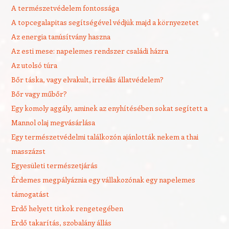
A természetvédelem fontossága
A topcegalapitas segítségével védjük majd a környezetet
Az energia tanúsítvány haszna
Az esti mese: napelemes rendszer családi házra
Az utolsó túra
Bőr táska, vagy elvakult, irreális állatvédelem?
Bőr vagy műbőr?
Egy komoly aggály, aminek az enyhítésében sokat segített a
Mannol olaj megvásárlása
Egy természetvédelmi találkozón ajánlották nekem a thai
masszázst
Egyesületi természetjárás
Érdemes megpályáznia egy vállakozónak egy napelemes
támogatást
Erdő helyett titkok rengetegében
Erdő takarítás, szobalány állás