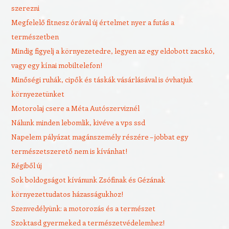
szerezni
Megfelelő fitnesz órával új értelmet nyer a futás a
természetben
Mindig figyelj a környezetedre, legyen az egy eldobott zacskó,
vagy egy kínai mobiltelefon!
Minőségi ruhák, cipők és táskák vásárlásával is óvhatjuk
környezetünket
Motorolaj csere a Méta Autószerviznél
Nálunk minden lebomlik, kivéve a vps ssd
Napelem pályázat magánszemély részére – jobbat egy
természetszerető nem is kívánhat!
Régiből új
Sok boldogságot kívánunk Zsófinak és Gézának
környezettudatos házasságukhoz!
Szenvedélyünk: a motorozás és a természet
Szoktasd gyermeked a természetvédelemhez!