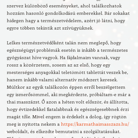
szervez különböző eseményeket, ahol találkozhatok
hozzám hasonló gondolkodású emberekkel. Bár sokakat
hidegen hagy a természetvédelem, azért jó látni, hogy
egyre többen tekintik azt szívügyüknek.
Lelkes természetvédőként talán nem meglepő, hogy
egészségügyi problémák esetén is inkább a természetes
gyógyászat híve vagyok. Ha fájdalmaim vannak, vagy
rossz a közérzetem, sosem az az első, hogy egy
mesterséges anyagokkal teletömött tablettát veszek be,
hanem inkább valami alternatív módszert keresek.
Múltkor az egyik találkozón éppen erről beszélgettem
egy ismerősömmel, aki megkérdezte, próbáltam-e már a
thai masszázst. Ő azon a héten volt először, és állította,
hogy évtizedekkel fiatalabbnak és egészségesebbnek érzi
magát tőle. Mivel engem is érdekelt a dolog, így rögtön
meg is nyitotta nekem a
https://karmathaimasszazs.hu/
weboldalt, és elkezdte bemutatni a szolgáltatásukat.