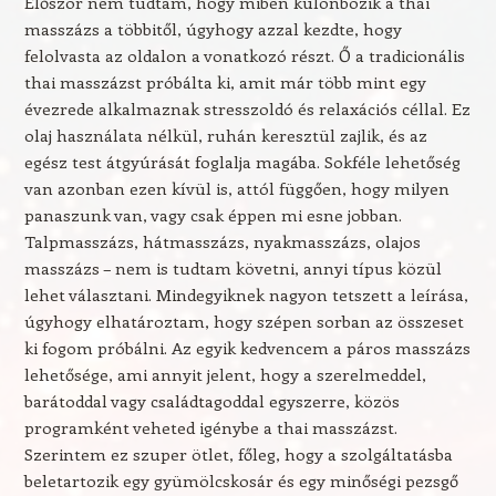
Először nem tudtam, hogy miben különbözik a thai
masszázs a többitől, úgyhogy azzal kezdte, hogy
felolvasta az oldalon a vonatkozó részt. Ő a tradicionális
thai masszázst próbálta ki, amit már több mint egy
évezrede alkalmaznak stresszoldó és relaxációs céllal. Ez
olaj használata nélkül, ruhán keresztül zajlik, és az
egész test átgyúrását foglalja magába. Sokféle lehetőség
van azonban ezen kívül is, attól függően, hogy milyen
panaszunk van, vagy csak éppen mi esne jobban.
Talpmasszázs, hátmasszázs, nyakmasszázs, olajos
masszázs – nem is tudtam követni, annyi típus közül
lehet választani. Mindegyiknek nagyon tetszett a leírása,
úgyhogy elhatároztam, hogy szépen sorban az összeset
ki fogom próbálni. Az egyik kedvencem a páros masszázs
lehetősége, ami annyit jelent, hogy a szerelmeddel,
barátoddal vagy családtagoddal egyszerre, közös
programként veheted igénybe a thai masszázst.
Szerintem ez szuper ötlet, főleg, hogy a szolgáltatásba
beletartozik egy gyümölcskosár és egy minőségi pezsgő