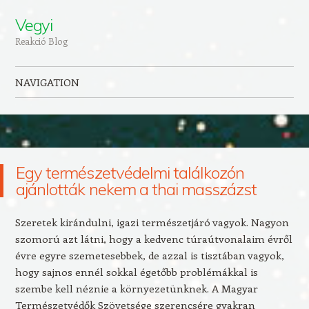
Vegyi
Reakció Blog
NAVIGATION
Skip to content
Egy természetvédelmi találkozón
ajánlották nekem a thai masszázst
Szeretek kirándulni, igazi természetjáró vagyok. Nagyon
szomorú azt látni, hogy a kedvenc túraútvonalaim évről
évre egyre szemetesebbek, de azzal is tisztában vagyok,
hogy sajnos ennél sokkal égetőbb problémákkal is
szembe kell néznie a környezetünknek. A Magyar
Természetvédők Szövetsége szerencsére gyakran