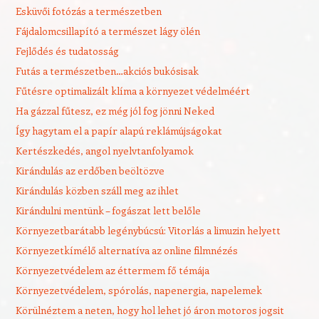
Esküvői fotózás a természetben
Fájdalomcsillapító a természet lágy ölén
Fejlődés és tudatosság
Futás a természetben…akciós bukósisak
Fűtésre optimalizált klíma a környezet védelméért
Ha gázzal fűtesz, ez még jól fog jönni Neked
Így hagytam el a papír alapú reklámújságokat
Kertészkedés, angol nyelvtanfolyamok
Kirándulás az erdőben beöltözve
Kirándulás közben száll meg az ihlet
Kirándulni mentünk – fogászat lett belőle
Környezetbarátabb legénybúcsú: Vitorlás a limuzin helyett
Környezetkímélő alternatíva az online filmnézés
Környezetvédelem az éttermem fő témája
Környezetvédelem, spórolás, napenergia, napelemek
Körülnéztem a neten, hogy hol lehet jó áron motoros jogsit